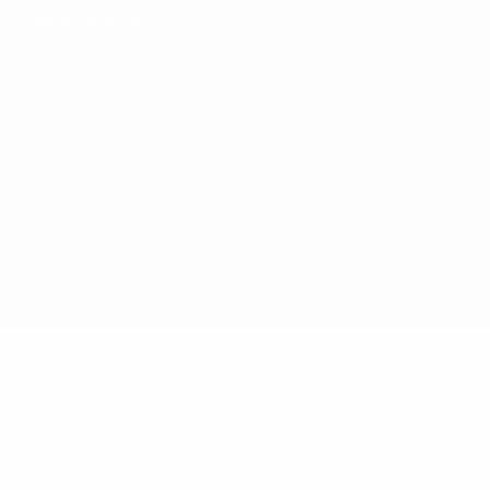
Conditions d'utilisation
Politique de cookies
Paramètres des cookies
© 1998-2026 UEFA. Tous droits réservés.
La désignation UEFA, le logo de l'UEFA et toutes les marques liées
aux compétitions de l'UEFA sont protégés en tant que marques
et/ou droits d'auteur de l'UEFA. Toute utilisation de ces marques
déposées à des fins commerciales est interdite. L'utilisation de la
plate-forme UEFA.com implique que vous acceptez les Conditions
générales et les Dispositions en matière de vie privée.