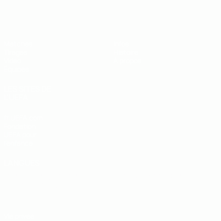
EURO des moins de 19 ans de l’UEFA
Matches
Infos
Tirages
Histoire
Vidéo
À propos
Équipes
LES SITES DE
L'UEFA
fr.UEFA.com
Fondation
UEFA pour
l'enfance
LANGUES
Français
English
Français
Deutsch
Русский
Español
Italiano
Português
Vie privée