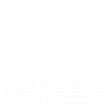
* Suspendue jusqu'à nouvel ordre. <a
href='https://fr.uefa.com/insideuefa/mediaservices/media
148df3adfcb7-1e200e38ed6f-1000--fifa-uefa-suspendem-
equipas-e-seleccoes-russas-de-todas-as-prov/' >En
savoir plus</a>