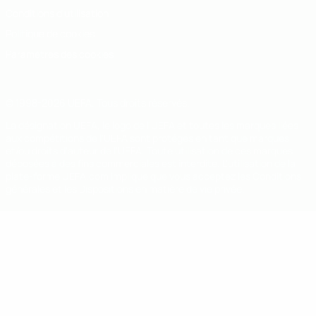
Conditions d'utilisation
Politique de cookies
Paramètres des cookies
© 1998-2026 UEFA. Tous droits réservés.
La désignation UEFA, le logo de l'UEFA et toutes les marques liées
aux compétitions de l'UEFA sont protégés en tant que marques
et/ou droits d'auteur de l'UEFA. Toute utilisation de ces marques
déposées à des fins commerciales est interdite. L'utilisation de la
plate-forme UEFA.com implique que vous acceptez les Conditions
générales et les Dispositions en matière de vie privée.