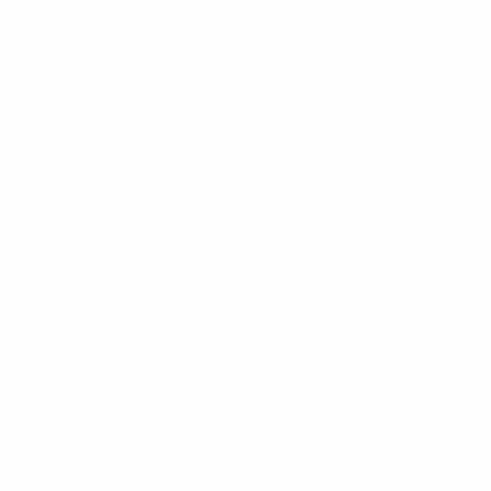
EURO des moins de 19 ans de l’UEFA
Matches
Infos
Tirages
Histoire
Vidéo
À propos
Équipes
LES SITES DE
L'UEFA
fr.UEFA.com
Fondation
UEFA pour
l'enfance
LANGUES
Français
English
Français
Deutsch
Русский
Español
Italiano
Português
Vie privée