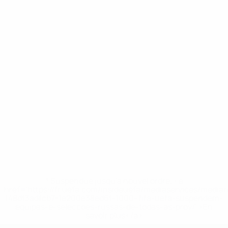
* Suspendue jusqu'à nouvel ordre. <a
href='https://fr.uefa.com/insideuefa/mediaservices/media
148df3adfcb7-1e200e38ed6f-1000--fifa-uefa-suspendem-
equipas-e-seleccoes-russas-de-todas-as-prov/' >En
savoir plus</a>