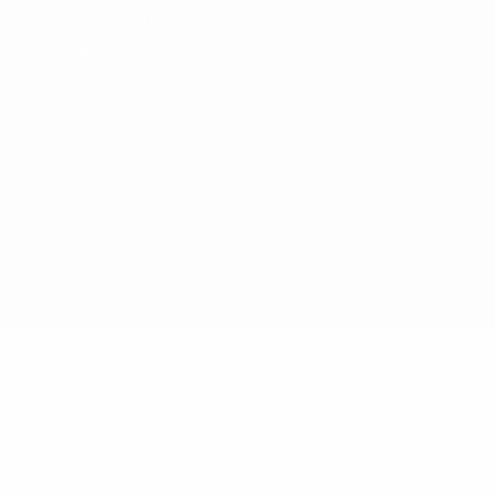
Conditions d'utilisation
Politique de cookies
Paramètres des cookies
© 1998-2026 UEFA. Tous droits réservés.
La désignation UEFA, le logo de l'UEFA et toutes les marques liées
aux compétitions de l'UEFA sont protégés en tant que marques
et/ou droits d'auteur de l'UEFA. Toute utilisation de ces marques
déposées à des fins commerciales est interdite. L'utilisation de la
plate-forme UEFA.com implique que vous acceptez les Conditions
générales et les Dispositions en matière de vie privée.