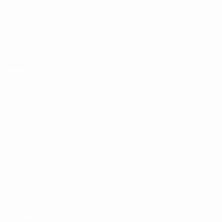
EURO des moins de 19 ans de l’UEFA
Matches
Infos
Tirages
Histoire
Vidéo
À propos
Équipes
LES SITES DE
L'UEFA
fr.UEFA.com
Fondation
UEFA pour
l'enfance
LANGUES
Français
English
Français
Deutsch
Русский
Español
Italiano
Português
Vie privée