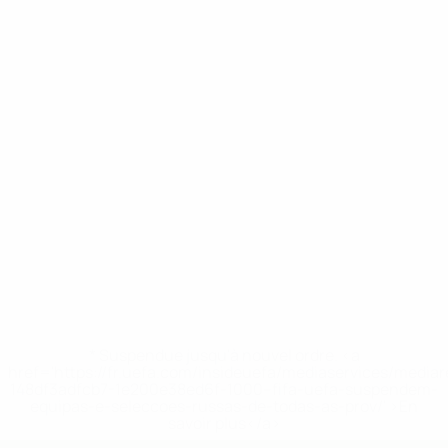
* Suspendue jusqu'à nouvel ordre. <a
href='https://fr.uefa.com/insideuefa/mediaservices/media
148df3adfcb7-1e200e38ed6f-1000--fifa-uefa-suspendem-
equipas-e-seleccoes-russas-de-todas-as-prov/' >En
savoir plus</a>