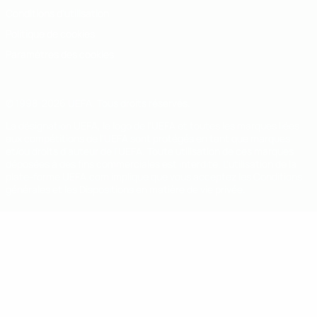
Conditions d'utilisation
Politique de cookies
Paramètres des cookies
© 1998-2026 UEFA. Tous droits réservés.
La désignation UEFA, le logo de l'UEFA et toutes les marques liées
aux compétitions de l'UEFA sont protégés en tant que marques
et/ou droits d'auteur de l'UEFA. Toute utilisation de ces marques
déposées à des fins commerciales est interdite. L'utilisation de la
plate-forme UEFA.com implique que vous acceptez les Conditions
générales et les Dispositions en matière de vie privée.