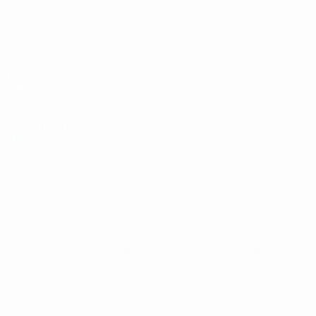
EURO des moins de 19 ans de l’UEFA
Matches
Infos
Tirages
Histoire
Vidéo
À propos
Équipes
LES SITES DE
L'UEFA
fr.UEFA.com
Fondation
UEFA pour
l'enfance
LANGUES
Français
English
Français
Deutsch
Русский
Español
Italiano
Português
Vie privée