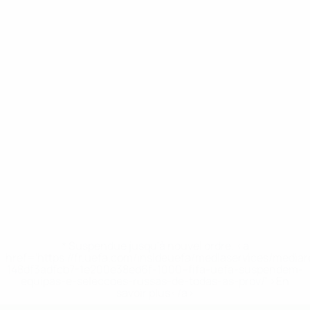
* Suspendue jusqu'à nouvel ordre. <a
href='https://fr.uefa.com/insideuefa/mediaservices/media
148df3adfcb7-1e200e38ed6f-1000--fifa-uefa-suspendem-
equipas-e-seleccoes-russas-de-todas-as-prov/' >En
savoir plus</a>