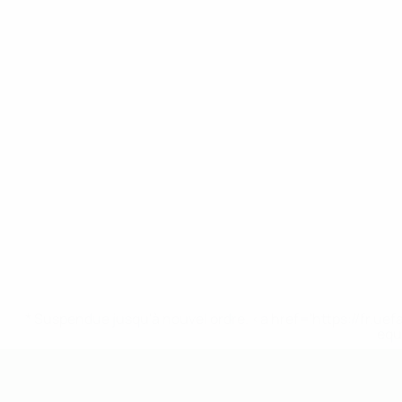
* Suspendue jusqu'à nouvel ordre. <a href='https://fr
equ
EURO des moins de 19 ans de l’UEFA