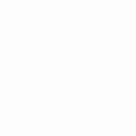
Matches
Tirages
Vidéo
Équipes
LES SITES DE L'UEFA
fr.UEFA.com
Fondation UEFA pour l'enfance
LANGUES
Français
English
Français
Deutsch
Русский
Español
Italiano
Vie privée
Conditions d'utilisation
Politique de cookies
Paramètres des cookies