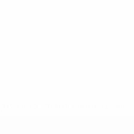
2-148df3adfcb7-1e200e38ed6f-1000--fifa-uefa-suspendem-
</a>