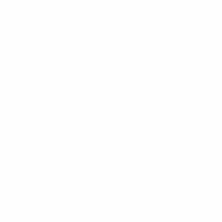
.uefa.com/insideuefa/mediaservices/mediareleases/news/027
ipas-e-seleccoes-russas-de-todas-as-prov/' >En savoir plus