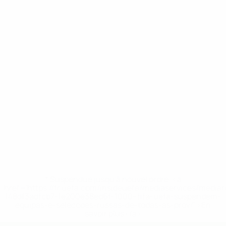
* Suspendue jusqu'à nouvel ordre. <a
href='https://fr.uefa.com/insideuefa/mediaservices/media
148df3adfcb7-1e200e38ed6f-1000--fifa-uefa-suspendem-
equipas-e-seleccoes-russas-de-todas-as-prov/' >En
savoir plus</a>