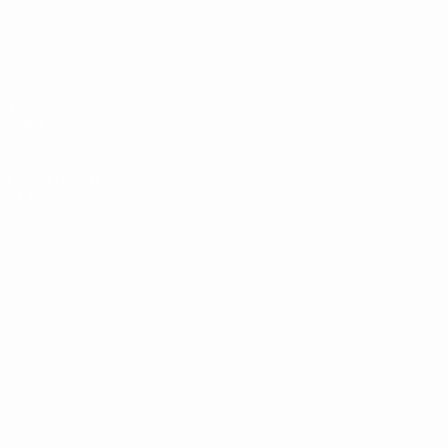
EURO des moins de 19 ans de l’UEFA
Matches
Infos
Tirages
Histoire
Vidéo
À propos
Équipes
LES SITES DE
L'UEFA
fr.UEFA.com
Fondation
UEFA pour
l'enfance
LANGUES
Français
English
Français
Deutsch
Русский
Español
Italiano
Português
Vie privée