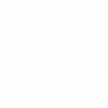
Conditions d'utilisation
Politique de cookies
Paramètres des cookies
© 1998-2026 UEFA. Tous droits réservés.
La désignation UEFA, le logo de l'UEFA et toutes les marques liées
aux compétitions de l'UEFA sont protégés en tant que marques
et/ou droits d'auteur de l'UEFA. Toute utilisation de ces marques
déposées à des fins commerciales est interdite. L'utilisation de la
plate-forme UEFA.com implique que vous acceptez les Conditions
générales et les Dispositions en matière de vie privée.