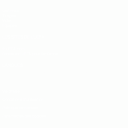
Matches
Tirages
Vidéo
Équipes
LES SITES DE L'UEFA
fr.UEFA.com
Fondation UEFA pour l'enfance
LANGUES
Français
English
Français
Deutsch
Русский
Español
Italiano
Vie privée
Conditions d'utilisation
Politique de cookies
Paramètres des cookies