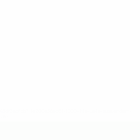
2-148df3adfcb7-1e200e38ed6f-1000--fifa-uefa-suspendem-
</a>