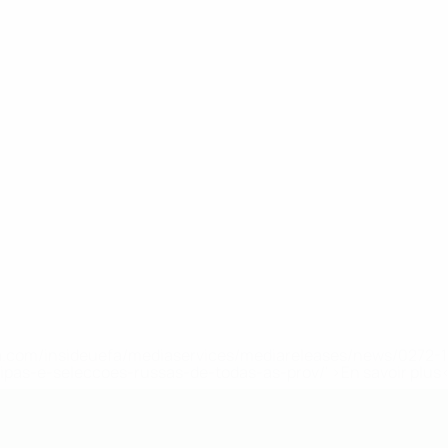
.uefa.com/insideuefa/mediaservices/mediareleases/news/027
ipas-e-seleccoes-russas-de-todas-as-prov/' >En savoir plus