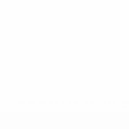
* Suspendue jusqu'à nouvel ordre. <a href='https://fr
equ
EURO des moins de 19 ans de l’UEFA