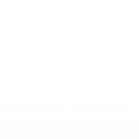
2-148df3adfcb7-1e200e38ed6f-1000--fifa-uefa-suspendem-
</a>