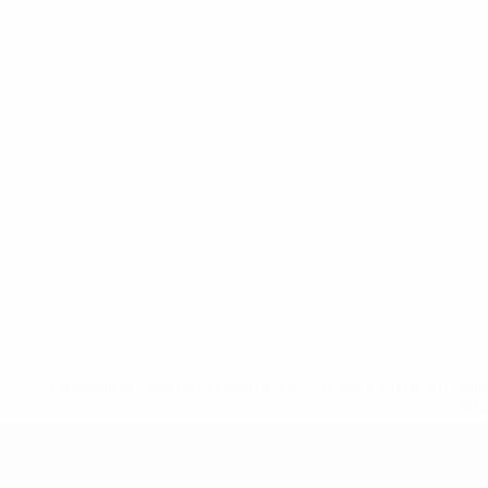
* Suspendue jusqu'à nouvel ordre. <a href='https://fr
equ
EURO des moins de 19 ans de l’UEFA