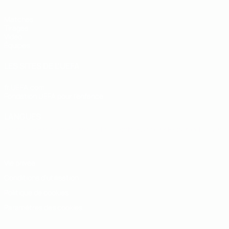
Matches
Tirages
Vidéo
Équipes
LES SITES DE L'UEFA
fr.UEFA.com
Fondation UEFA pour l'enfance
LANGUES
Français
English
Français
Deutsch
Русский
Español
Italiano
Vie privée
Conditions d'utilisation
Politique de cookies
Paramètres des cookies