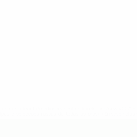
.uefa.com/insideuefa/mediaservices/mediareleases/news/027
ipas-e-seleccoes-russas-de-todas-as-prov/' >En savoir plus