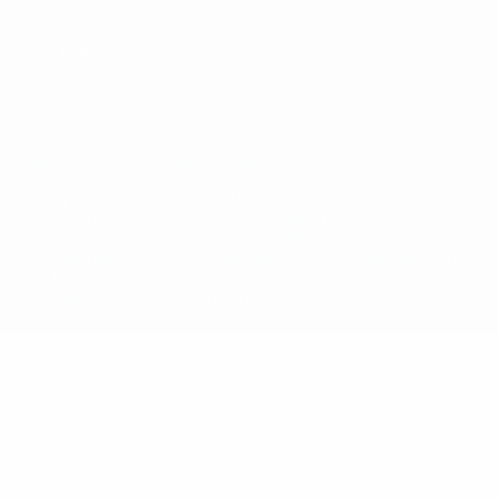
Conditions d'utilisation
Politique de cookies
Paramètres des cookies
© 1998-2026 UEFA. Tous droits réservés.
La désignation UEFA, le logo de l'UEFA et toutes les marques liées
aux compétitions de l'UEFA sont protégés en tant que marques
et/ou droits d'auteur de l'UEFA. Toute utilisation de ces marques
déposées à des fins commerciales est interdite. L'utilisation de la
plate-forme UEFA.com implique que vous acceptez les Conditions
générales et les Dispositions en matière de vie privée.