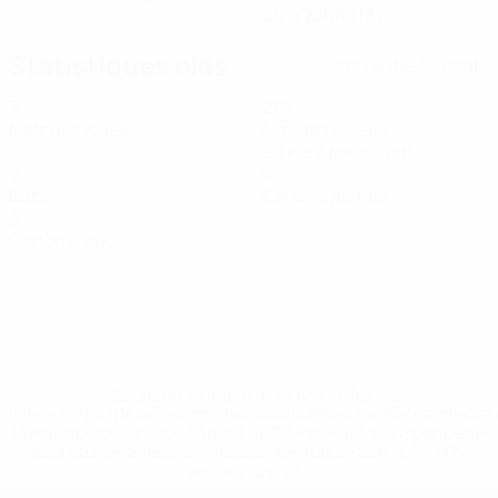
07/7/2008 (18)
Statistiques clés
Voir toutes les stats
3
270
Matches joués
Minutes jouées
90 moy. par match
0
0
Buts
Cartons jaunes
0
Cartons rouges
* Suspendue jusqu'à nouvel ordre. <a
href='https://fr.uefa.com/insideuefa/mediaservices/media
148df3adfcb7-1e200e38ed6f-1000--fifa-uefa-suspendem-
equipas-e-seleccoes-russas-de-todas-as-prov/' >En
savoir plus</a>