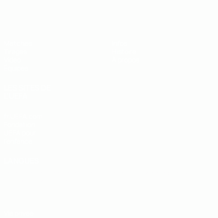
EURO des moins de 19 ans de l’UEFA
Matches
Infos
Tirages
Histoire
Vidéo
À propos
Équipes
LES SITES DE
L'UEFA
fr.UEFA.com
Fondation
UEFA pour
l'enfance
LANGUES
Français
English
Français
Deutsch
Русский
Español
Italiano
Português
Vie privée