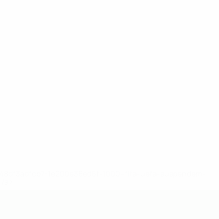
2-148df3adfcb7-1e200e38ed6f-1000--fifa-uefa-suspendem-
</a>