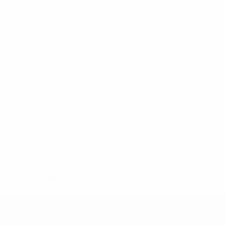
.uefa.com/insideuefa/mediaservices/mediareleases/news/027
ipas-e-seleccoes-russas-de-todas-as-prov/' >En savoir plus