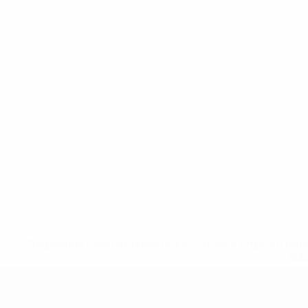
* Suspendue jusqu'à nouvel ordre. <a href='https://fr
equ
EURO des moins de 19 ans de l’UEFA