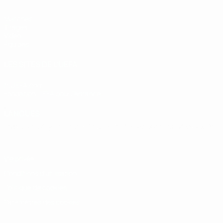
Matches
Tirages
Vidéo
Équipes
LES SITES DE L'UEFA
fr.UEFA.com
Fondation UEFA pour l'enfance
LANGUES
Français
English
Français
Deutsch
Русский
Español
Italiano
Vie privée
Conditions d'utilisation
Politique de cookies
Paramètres des cookies