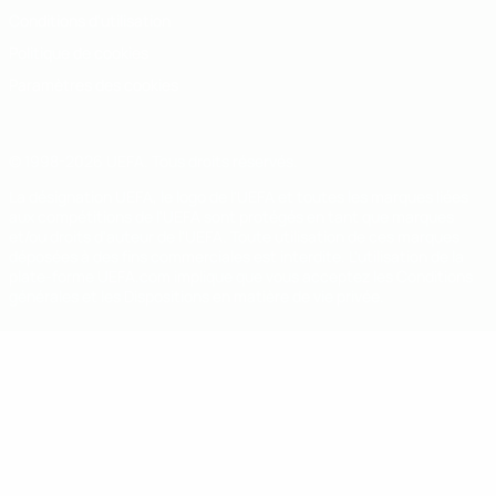
Conditions d'utilisation
Politique de cookies
Paramètres des cookies
© 1998-2026 UEFA. Tous droits réservés.
La désignation UEFA, le logo de l'UEFA et toutes les marques liées
aux compétitions de l'UEFA sont protégés en tant que marques
et/ou droits d'auteur de l'UEFA. Toute utilisation de ces marques
déposées à des fins commerciales est interdite. L'utilisation de la
plate-forme UEFA.com implique que vous acceptez les Conditions
générales et les Dispositions en matière de vie privée.