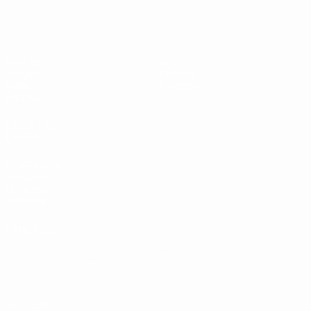
EURO des moins de 19 ans de l’UEFA
Matches
Infos
Tirages
Histoire
Vidéo
À propos
Équipes
LES SITES DE
L'UEFA
fr.UEFA.com
Fondation
UEFA pour
l'enfance
LANGUES
Français
English
Français
Deutsch
Русский
Español
Italiano
Português
Vie privée