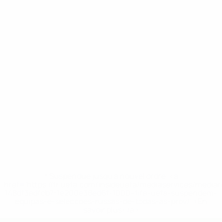
* Suspendue jusqu'à nouvel ordre. <a
href='https://fr.uefa.com/insideuefa/mediaservices/media
148df3adfcb7-1e200e38ed6f-1000--fifa-uefa-suspendem-
equipas-e-seleccoes-russas-de-todas-as-prov/' >En
savoir plus</a>