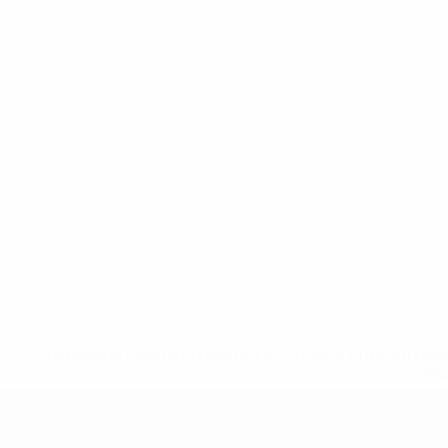
* Suspendue jusqu'à nouvel ordre. <a href='https://fr
equ
EURO des moins de 19 ans de l’UEFA