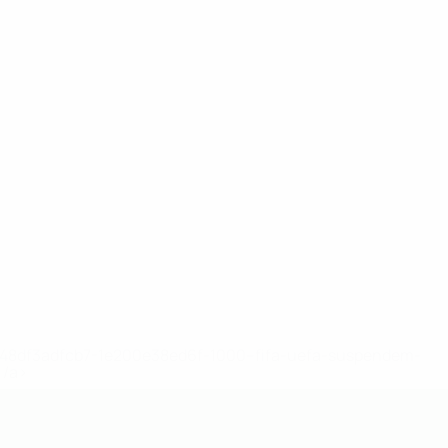
2-148df3adfcb7-1e200e38ed6f-1000--fifa-uefa-suspendem-
</a>