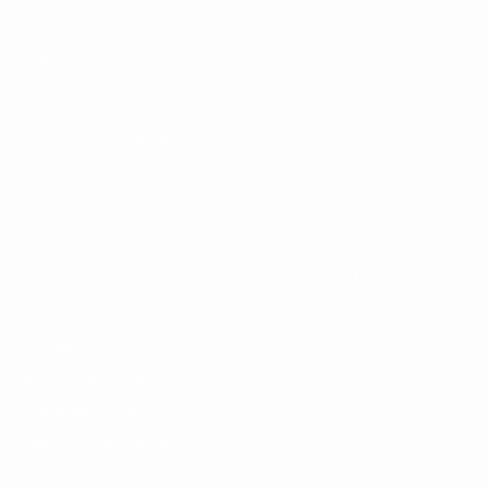
Matches
Tirages
Vidéo
Équipes
LES SITES DE L'UEFA
fr.UEFA.com
Fondation UEFA pour l'enfance
LANGUES
Français
English
Français
Deutsch
Русский
Español
Italiano
Vie privée
Conditions d'utilisation
Politique de cookies
Paramètres des cookies