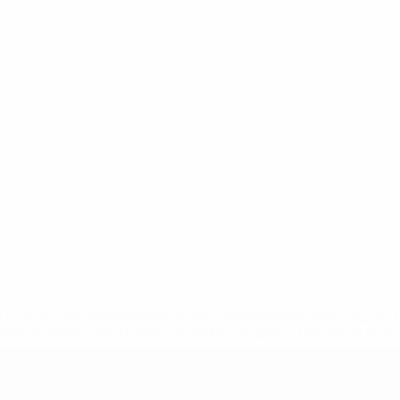
.uefa.com/insideuefa/mediaservices/mediareleases/news/027
ipas-e-seleccoes-russas-de-todas-as-prov/' >En savoir plus