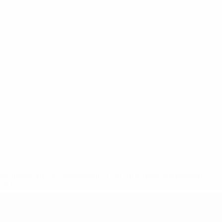
2-148df3adfcb7-1e200e38ed6f-1000--fifa-uefa-suspendem-
</a>