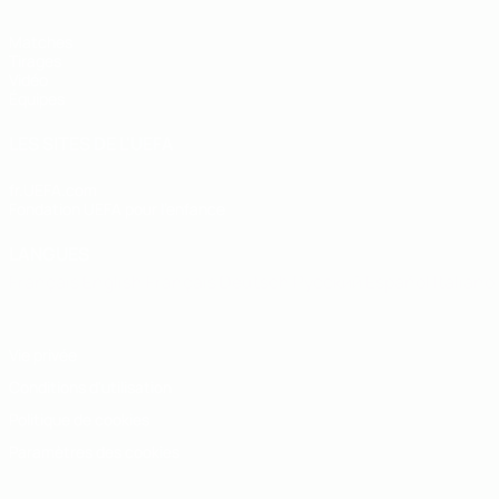
Matches
Tirages
Vidéo
Équipes
LES SITES DE L'UEFA
fr.UEFA.com
Fondation UEFA pour l'enfance
LANGUES
Français
English
Français
Deutsch
Русский
Español
Italiano
Vie privée
Conditions d'utilisation
Politique de cookies
Paramètres des cookies