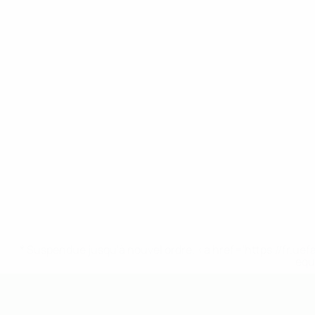
* Suspendue jusqu'à nouvel ordre. <a href='https://fr
equ
EURO des moins de 19 ans de l’UEFA