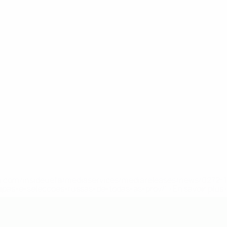
.uefa.com/insideuefa/mediaservices/mediareleases/news/027
ipas-e-seleccoes-russas-de-todas-as-prov/' >En savoir plus