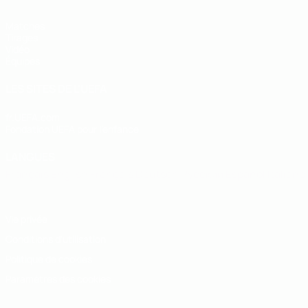
Matches
Tirages
Vidéo
Équipes
LES SITES DE L'UEFA
fr.UEFA.com
Fondation UEFA pour l'enfance
LANGUES
Français
English
Français
Deutsch
Русский
Español
Italiano
Vie privée
Conditions d'utilisation
Politique de cookies
Paramètres des cookies