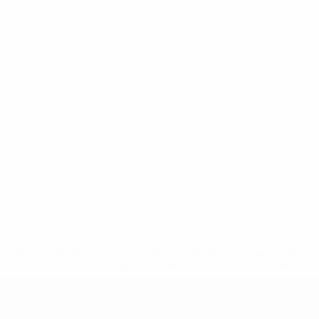
.uefa.com/insideuefa/mediaservices/mediareleases/news/027
ipas-e-seleccoes-russas-de-todas-as-prov/' >En savoir plus