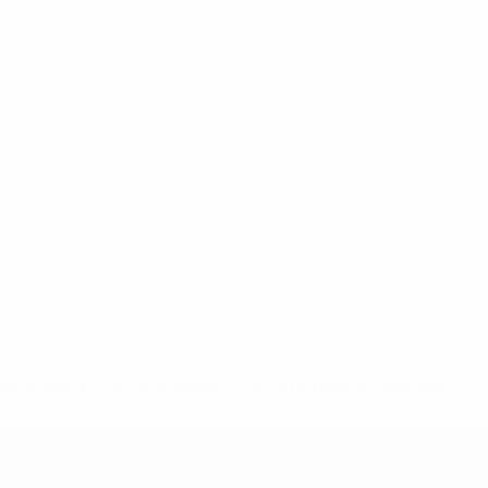
2-148df3adfcb7-1e200e38ed6f-1000--fifa-uefa-suspendem-
</a>