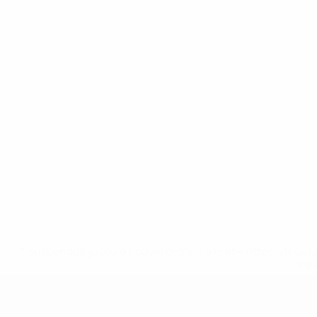
* Suspendue jusqu'à nouvel ordre. <a href='https://fr
equ
EURO des moins de 19 ans de l’UEFA