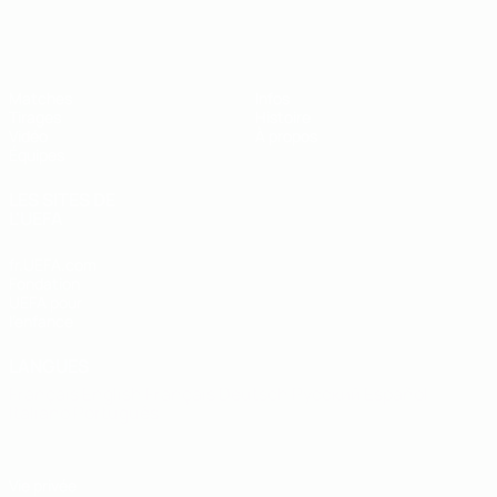
EURO des moins de 19 ans de l’UEFA
Matches
Infos
Tirages
Histoire
Vidéo
À propos
Équipes
LES SITES DE
L'UEFA
fr.UEFA.com
Fondation
UEFA pour
l'enfance
LANGUES
Français
English
Français
Deutsch
Русский
Español
Italiano
Português
Vie privée