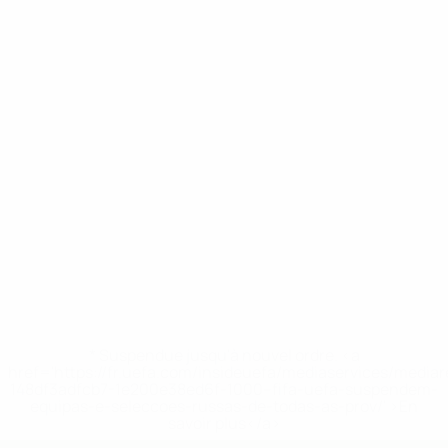
* Suspendue jusqu'à nouvel ordre. <a
href='https://fr.uefa.com/insideuefa/mediaservices/media
148df3adfcb7-1e200e38ed6f-1000--fifa-uefa-suspendem-
equipas-e-seleccoes-russas-de-todas-as-prov/' >En
savoir plus</a>