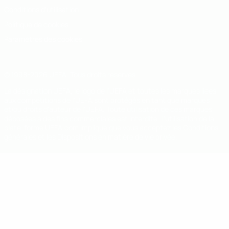
Conditions d'utilisation
Politique de cookies
Paramètres des cookies
© 1998-2026 UEFA. Tous droits réservés.
La désignation UEFA, le logo de l'UEFA et toutes les marques liées
aux compétitions de l'UEFA sont protégés en tant que marques
et/ou droits d'auteur de l'UEFA. Toute utilisation de ces marques
déposées à des fins commerciales est interdite. L'utilisation de la
plate-forme UEFA.com implique que vous acceptez les Conditions
générales et les Dispositions en matière de vie privée.