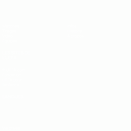
EURO des moins de 19 ans de l’UEFA
Matches
Infos
Tirages
Histoire
Vidéo
À propos
Équipes
LES SITES DE
L'UEFA
fr.UEFA.com
Fondation
UEFA pour
l'enfance
LANGUES
Français
English
Français
Deutsch
Русский
Español
Italiano
Português
Vie privée