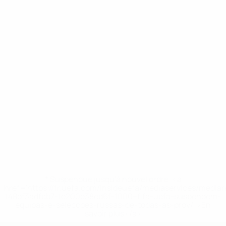
* Suspendue jusqu'à nouvel ordre. <a
href='https://fr.uefa.com/insideuefa/mediaservices/media
148df3adfcb7-1e200e38ed6f-1000--fifa-uefa-suspendem-
equipas-e-seleccoes-russas-de-todas-as-prov/' >En
savoir plus</a>