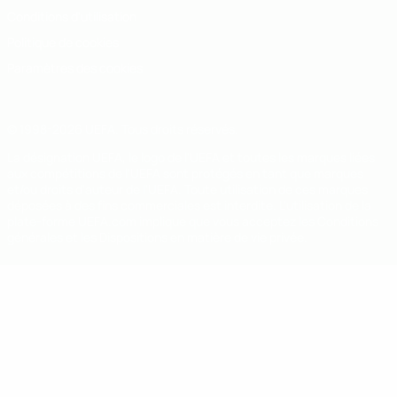
Conditions d'utilisation
Politique de cookies
Paramètres des cookies
© 1998-2026 UEFA. Tous droits réservés.
La désignation UEFA, le logo de l'UEFA et toutes les marques liées
aux compétitions de l'UEFA sont protégés en tant que marques
et/ou droits d'auteur de l'UEFA. Toute utilisation de ces marques
déposées à des fins commerciales est interdite. L'utilisation de la
plate-forme UEFA.com implique que vous acceptez les Conditions
générales et les Dispositions en matière de vie privée.