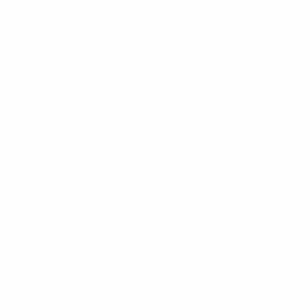
* Suspendue jusqu'à nouvel ordre. <a
href='https://fr.uefa.com/insideuefa/mediaservices/media
148df3adfcb7-1e200e38ed6f-1000--fifa-uefa-suspendem-
equipas-e-seleccoes-russas-de-todas-as-prov/' >En
savoir plus</a>