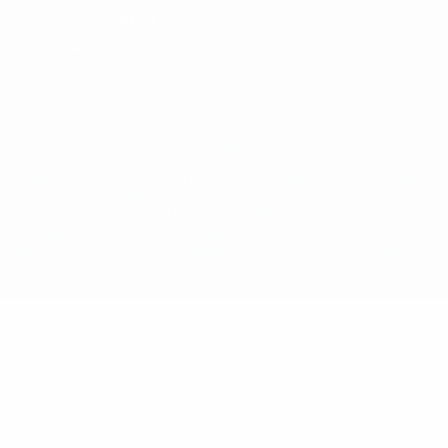
Conditions d'utilisation
Politique de cookies
Paramètres des cookies
© 1998-2026 UEFA. Tous droits réservés.
La désignation UEFA, le logo de l'UEFA et toutes les marques liées
aux compétitions de l'UEFA sont protégés en tant que marques
et/ou droits d'auteur de l'UEFA. Toute utilisation de ces marques
déposées à des fins commerciales est interdite. L'utilisation de la
plate-forme UEFA.com implique que vous acceptez les Conditions
générales et les Dispositions en matière de vie privée.