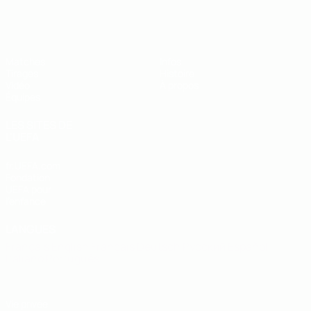
EURO des moins de 19 ans de l’UEFA
Matches
Infos
Tirages
Histoire
Vidéo
À propos
Équipes
LES SITES DE
L'UEFA
fr.UEFA.com
Fondation
UEFA pour
l'enfance
LANGUES
Français
English
Français
Deutsch
Русский
Español
Italiano
Português
Vie privée