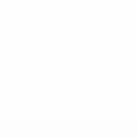
Voir toutes les stats
2-148df3adfcb7-1e200e38ed6f-1000--fifa-uefa-suspendem-
</a>