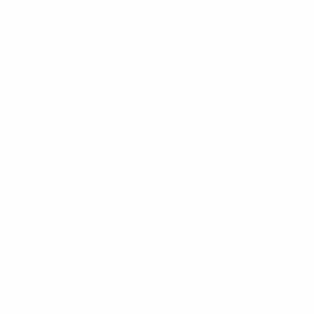
180
Minutes jouées
60 moy. par match
0
Passes décisives
0
Cartons rouges
.uefa.com/insideuefa/mediaservices/mediareleases/news/027
ipas-e-seleccoes-russas-de-todas-as-prov/' >En savoir plus