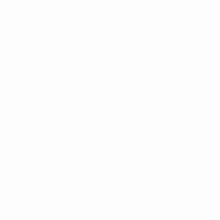
Matches
Tirages
Vidéo
Équipes
LES SITES DE L'UEFA
fr.UEFA.com
Fondation UEFA pour l'enfance
LANGUES
Français
English
Français
Deutsch
Русский
Español
Italiano
Vie privée
Conditions d'utilisation
Politique de cookies
Paramètres des cookies