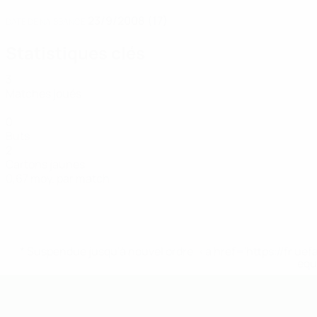
23/9/2008 (17)
DATE DE NAISSANCE
Statistiques clés
3
Matches joués
0
Buts
2
Cartons jaunes
0,67 moy. par match
* Suspendue jusqu'à nouvel ordre. <a href='https://fr
equ
EURO des moins de 19 ans de l’UEFA