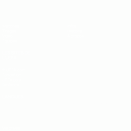
EURO des moins de 19 ans de l’UEFA
Matches
Infos
Tirages
Histoire
Vidéo
À propos
Équipes
LES SITES DE
L'UEFA
fr.UEFA.com
Fondation
UEFA pour
l'enfance
LANGUES
Français
English
Français
Deutsch
Русский
Español
Italiano
Português
Vie privée