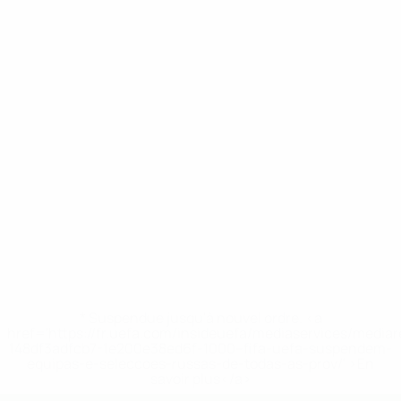
* Suspendue jusqu'à nouvel ordre. <a
href='https://fr.uefa.com/insideuefa/mediaservices/media
148df3adfcb7-1e200e38ed6f-1000--fifa-uefa-suspendem-
equipas-e-seleccoes-russas-de-todas-as-prov/' >En
savoir plus</a>