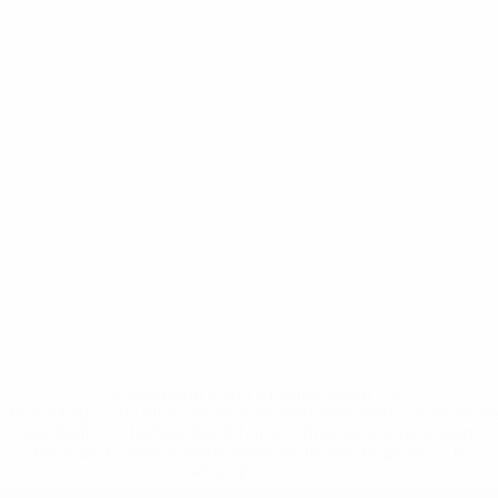
* Suspendue jusqu'à nouvel ordre. <a
href='https://fr.uefa.com/insideuefa/mediaservices/media
148df3adfcb7-1e200e38ed6f-1000--fifa-uefa-suspendem-
equipas-e-seleccoes-russas-de-todas-as-prov/' >En
savoir plus</a>