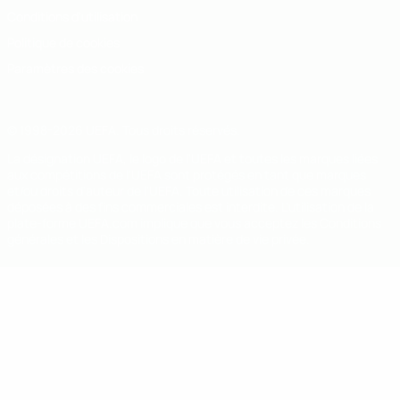
Conditions d'utilisation
Politique de cookies
Paramètres des cookies
© 1998-2026 UEFA. Tous droits réservés.
La désignation UEFA, le logo de l'UEFA et toutes les marques liées
aux compétitions de l'UEFA sont protégés en tant que marques
et/ou droits d'auteur de l'UEFA. Toute utilisation de ces marques
déposées à des fins commerciales est interdite. L'utilisation de la
plate-forme UEFA.com implique que vous acceptez les Conditions
générales et les Dispositions en matière de vie privée.