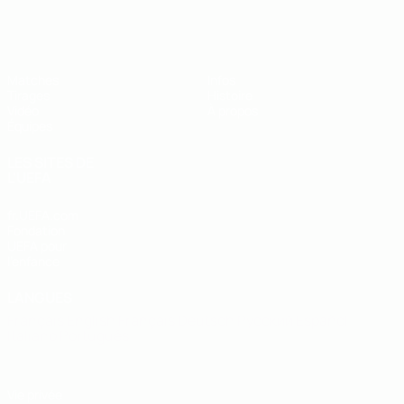
EURO des moins de 19 ans de l’UEFA
Matches
Infos
Tirages
Histoire
Vidéo
À propos
Équipes
LES SITES DE
L'UEFA
fr.UEFA.com
Fondation
UEFA pour
l'enfance
LANGUES
Français
English
Français
Deutsch
Русский
Español
Italiano
Português
Vie privée