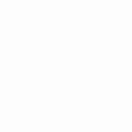
EURO des moins de 19 ans de l’UEFA
Matches
Infos
Tirages
Histoire
Vidéo
À propos
Équipes
LES SITES DE
L'UEFA
fr.UEFA.com
Fondation
UEFA pour
l'enfance
LANGUES
Français
English
Français
Deutsch
Русский
Español
Italiano
Português
Vie privée