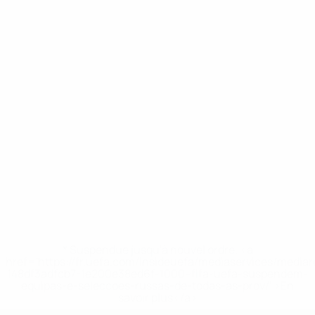
* Suspendue jusqu'à nouvel ordre. <a
href='https://fr.uefa.com/insideuefa/mediaservices/media
148df3adfcb7-1e200e38ed6f-1000--fifa-uefa-suspendem-
equipas-e-seleccoes-russas-de-todas-as-prov/' >En
savoir plus</a>