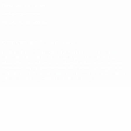
Conditions d'utilisation
Politique de cookies
Paramètres des cookies
© 1998-2026 UEFA. Tous droits réservés.
La désignation UEFA, le logo de l'UEFA et toutes les marques liées
aux compétitions de l'UEFA sont protégés en tant que marques
et/ou droits d'auteur de l'UEFA. Toute utilisation de ces marques
déposées à des fins commerciales est interdite. L'utilisation de la
plate-forme UEFA.com implique que vous acceptez les Conditions
générales et les Dispositions en matière de vie privée.