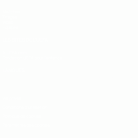
Matches
Tirages
Vidéo
Équipes
LES SITES DE L'UEFA
fr.UEFA.com
Fondation UEFA pour l'enfance
LANGUES
Français
English
Français
Deutsch
Русский
Español
Italiano
Vie privée
Conditions d'utilisation
Politique de cookies
Paramètres des cookies