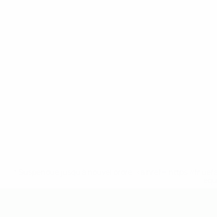
* Suspendue jusqu'à nouvel ordre. <a href='https://fr
equ
EURO des moins de 19 ans de l’UEFA