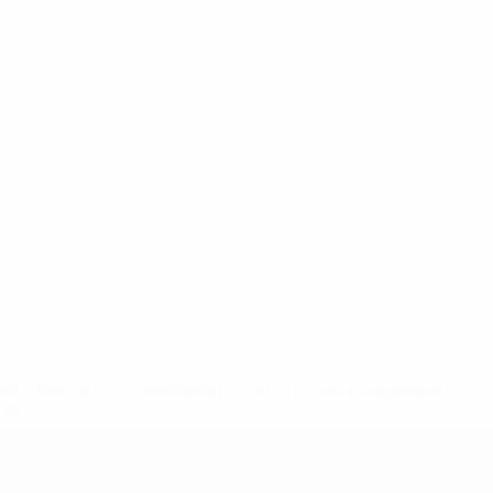
2-148df3adfcb7-1e200e38ed6f-1000--fifa-uefa-suspendem-
</a>