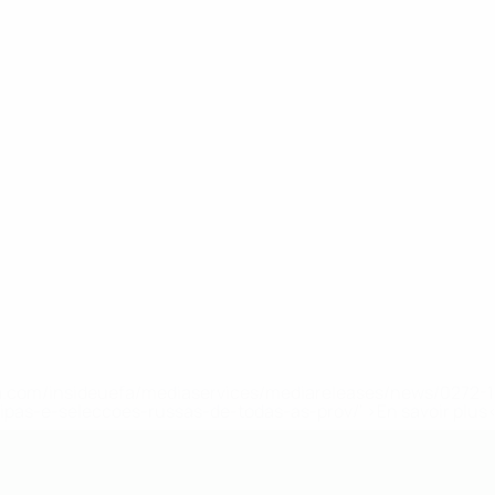
.uefa.com/insideuefa/mediaservices/mediareleases/news/027
ipas-e-seleccoes-russas-de-todas-as-prov/' >En savoir plus