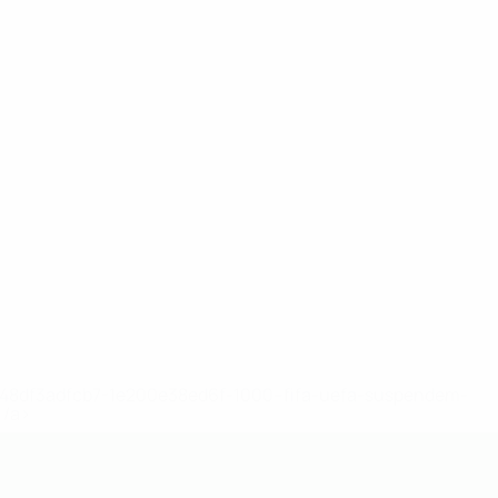
2-148df3adfcb7-1e200e38ed6f-1000--fifa-uefa-suspendem-
</a>