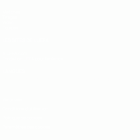
Matches
Tirages
Vidéo
Équipes
LES SITES DE L'UEFA
fr.UEFA.com
Fondation UEFA pour l'enfance
LANGUES
Français
English
Français
Deutsch
Русский
Español
Italiano
Vie privée
Conditions d'utilisation
Politique de cookies
Paramètres des cookies