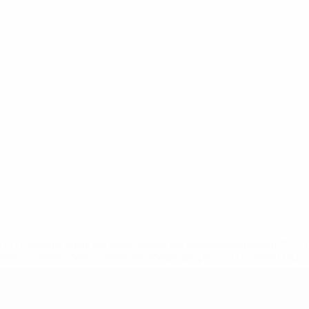
.uefa.com/insideuefa/mediaservices/mediareleases/news/027
ipas-e-seleccoes-russas-de-todas-as-prov/' >En savoir plus