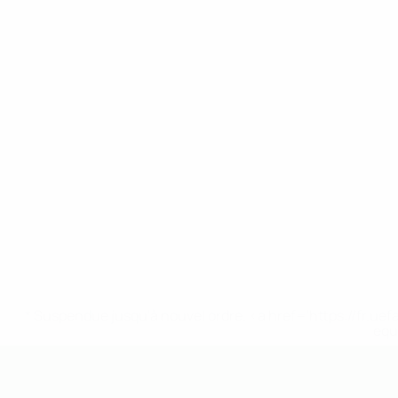
* Suspendue jusqu'à nouvel ordre. <a href='https://fr
equ
EURO des moins de 19 ans de l’UEFA