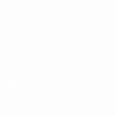
EURO des moins de 19 ans de l’UEFA
Matches
Infos
Tirages
Histoire
Vidéo
À propos
Équipes
LES SITES DE
L'UEFA
fr.UEFA.com
Fondation
UEFA pour
l'enfance
LANGUES
Français
English
Français
Deutsch
Русский
Español
Italiano
Português
Vie privée