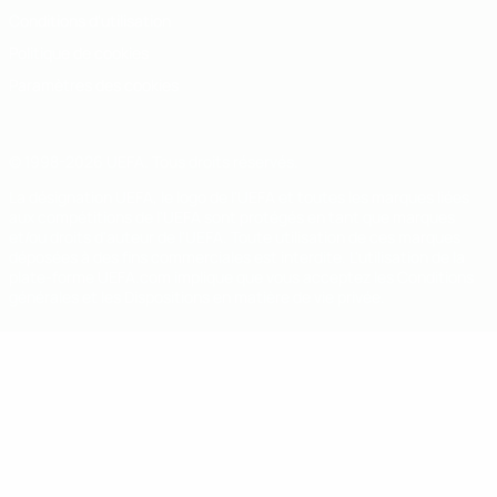
Conditions d'utilisation
Politique de cookies
Paramètres des cookies
© 1998-2026 UEFA. Tous droits réservés.
La désignation UEFA, le logo de l'UEFA et toutes les marques liées
aux compétitions de l'UEFA sont protégés en tant que marques
et/ou droits d'auteur de l'UEFA. Toute utilisation de ces marques
déposées à des fins commerciales est interdite. L'utilisation de la
plate-forme UEFA.com implique que vous acceptez les Conditions
générales et les Dispositions en matière de vie privée.