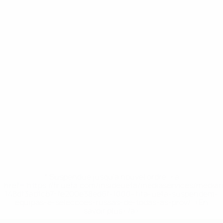
* Suspendue jusqu'à nouvel ordre. <a
href='https://fr.uefa.com/insideuefa/mediaservices/media
148df3adfcb7-1e200e38ed6f-1000--fifa-uefa-suspendem-
equipas-e-seleccoes-russas-de-todas-as-prov/' >En
savoir plus</a>