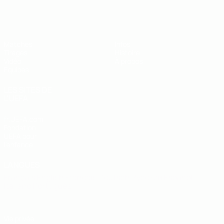
EURO des moins de 19 ans de l’UEFA
Matches
Infos
Tirages
Histoire
Vidéo
À propos
Équipes
LES SITES DE
L'UEFA
fr.UEFA.com
Fondation
UEFA pour
l'enfance
LANGUES
Français
English
Français
Deutsch
Русский
Español
Italiano
Português
Vie privée