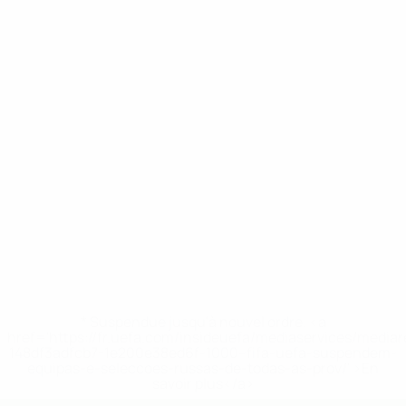
* Suspendue jusqu'à nouvel ordre. <a
href='https://fr.uefa.com/insideuefa/mediaservices/media
148df3adfcb7-1e200e38ed6f-1000--fifa-uefa-suspendem-
equipas-e-seleccoes-russas-de-todas-as-prov/' >En
savoir plus</a>