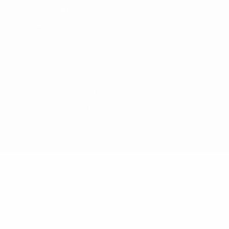
Conditions d'utilisation
Politique de cookies
Paramètres des cookies
© 1998-2026 UEFA. Tous droits réservés.
La désignation UEFA, le logo de l'UEFA et toutes les marques liées
aux compétitions de l'UEFA sont protégés en tant que marques
et/ou droits d'auteur de l'UEFA. Toute utilisation de ces marques
déposées à des fins commerciales est interdite. L'utilisation de la
plate-forme UEFA.com implique que vous acceptez les Conditions
générales et les Dispositions en matière de vie privée.