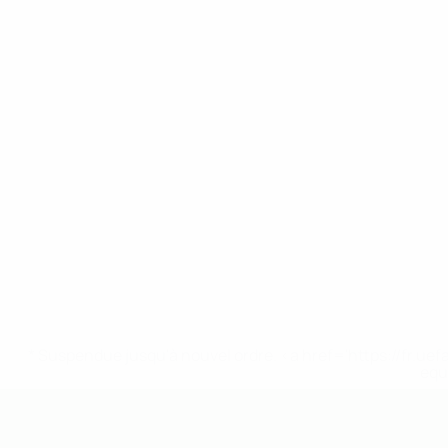
* Suspendue jusqu'à nouvel ordre. <a href='https://fr
equ
EURO des moins de 19 ans de l’UEFA