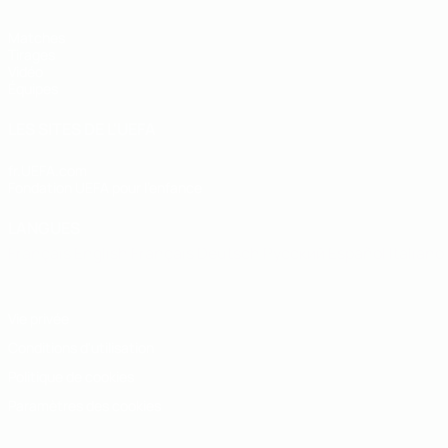
Matches
Tirages
Vidéo
Équipes
LES SITES DE L'UEFA
fr.UEFA.com
Fondation UEFA pour l'enfance
LANGUES
Français
English
Français
Deutsch
Русский
Español
Italiano
Vie privée
Conditions d'utilisation
Politique de cookies
Paramètres des cookies