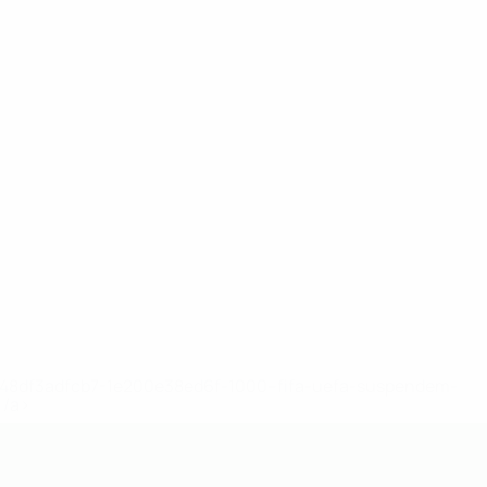
2-148df3adfcb7-1e200e38ed6f-1000--fifa-uefa-suspendem-
</a>