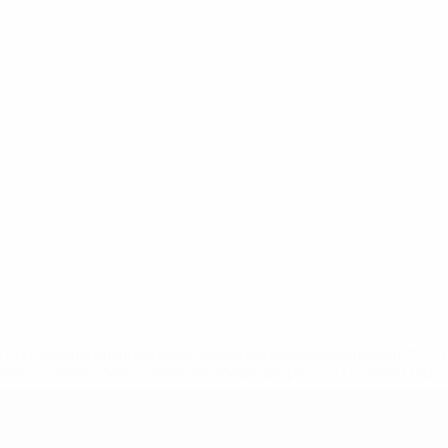
.uefa.com/insideuefa/mediaservices/mediareleases/news/027
ipas-e-seleccoes-russas-de-todas-as-prov/' >En savoir plus