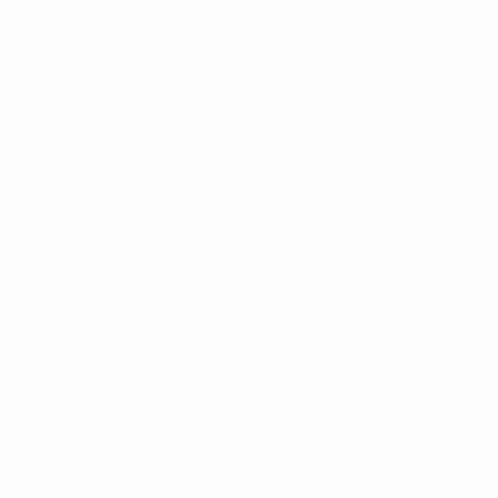
EURO des moins de 19 ans de l’UEFA
Matches
Infos
Tirages
Histoire
Vidéo
À propos
Équipes
LES SITES DE
L'UEFA
fr.UEFA.com
Fondation
UEFA pour
l'enfance
LANGUES
Français
English
Français
Deutsch
Русский
Español
Italiano
Português
Vie privée