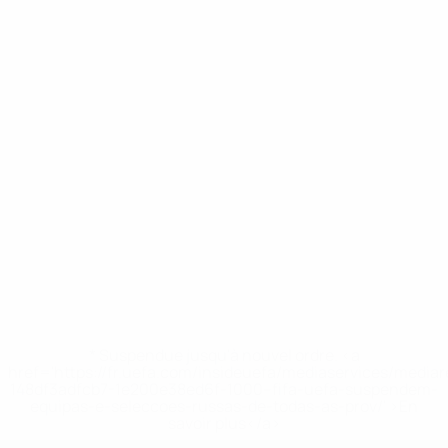
* Suspendue jusqu'à nouvel ordre. <a
href='https://fr.uefa.com/insideuefa/mediaservices/media
148df3adfcb7-1e200e38ed6f-1000--fifa-uefa-suspendem-
equipas-e-seleccoes-russas-de-todas-as-prov/' >En
savoir plus</a>