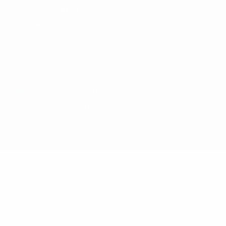
Conditions d'utilisation
Politique de cookies
Paramètres des cookies
© 1998-2026 UEFA. Tous droits réservés.
La désignation UEFA, le logo de l'UEFA et toutes les marques liées
aux compétitions de l'UEFA sont protégés en tant que marques
et/ou droits d'auteur de l'UEFA. Toute utilisation de ces marques
déposées à des fins commerciales est interdite. L'utilisation de la
plate-forme UEFA.com implique que vous acceptez les Conditions
générales et les Dispositions en matière de vie privée.