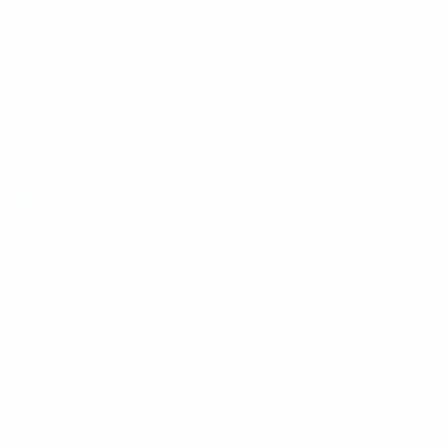
EURO des moins de 19 ans de l’UEFA
Matches
Infos
Tirages
Histoire
Vidéo
À propos
Équipes
LES SITES DE
L'UEFA
fr.UEFA.com
Fondation
UEFA pour
l'enfance
LANGUES
Français
English
Français
Deutsch
Русский
Español
Italiano
Português
Vie privée