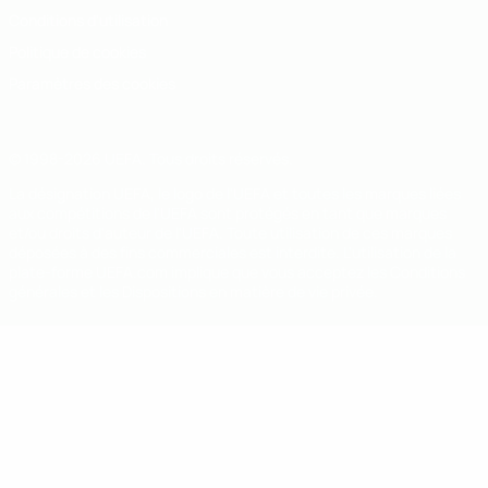
Conditions d'utilisation
Politique de cookies
Paramètres des cookies
© 1998-2026 UEFA. Tous droits réservés.
La désignation UEFA, le logo de l'UEFA et toutes les marques liées
aux compétitions de l'UEFA sont protégés en tant que marques
et/ou droits d'auteur de l'UEFA. Toute utilisation de ces marques
déposées à des fins commerciales est interdite. L'utilisation de la
plate-forme UEFA.com implique que vous acceptez les Conditions
générales et les Dispositions en matière de vie privée.