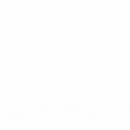
* Suspendue jusqu'à nouvel ordre. <a
href='https://fr.uefa.com/insideuefa/mediaservices/media
148df3adfcb7-1e200e38ed6f-1000--fifa-uefa-suspendem-
equipas-e-seleccoes-russas-de-todas-as-prov/' >En
savoir plus</a>