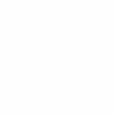
2-148df3adfcb7-1e200e38ed6f-1000--fifa-uefa-suspendem-
</a>