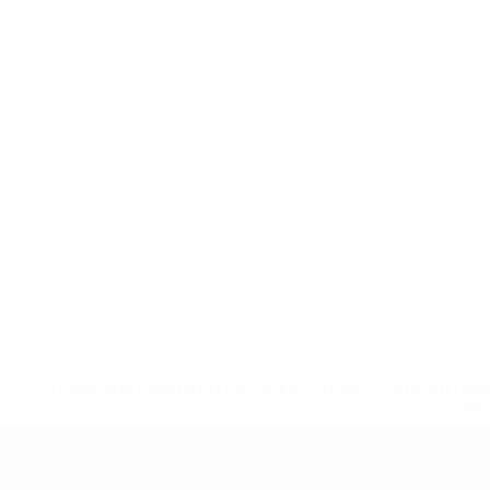
* Suspendue jusqu'à nouvel ordre. <a href='https://fr
equ
EURO des moins de 19 ans de l’UEFA