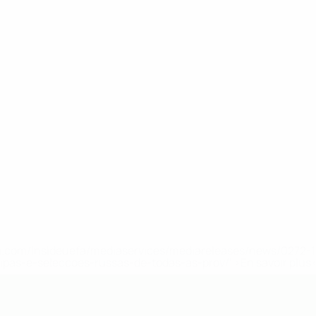
.uefa.com/insideuefa/mediaservices/mediareleases/news/027
ipas-e-seleccoes-russas-de-todas-as-prov/' >En savoir plus