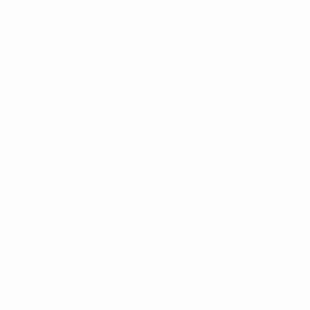
Matches
Tirages
Vidéo
Équipes
LES SITES DE L'UEFA
fr.UEFA.com
Fondation UEFA pour l'enfance
LANGUES
Français
English
Français
Deutsch
Русский
Español
Italiano
Vie privée
Conditions d'utilisation
Politique de cookies
Paramètres des cookies