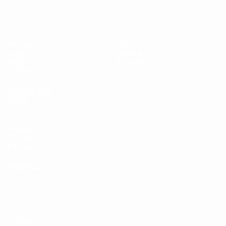
EURO des moins de 19 ans de l’UEFA
Matches
Infos
Tirages
Histoire
Vidéo
À propos
Équipes
LES SITES DE
L'UEFA
fr.UEFA.com
Fondation
UEFA pour
l'enfance
LANGUES
Français
English
Français
Deutsch
Русский
Español
Italiano
Português
Vie privée