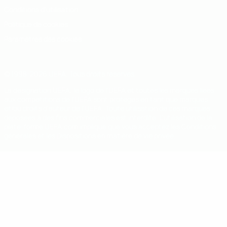
Conditions d'utilisation
Politique de cookies
Paramètres des cookies
© 1998-2026 UEFA. Tous droits réservés.
La désignation UEFA, le logo de l'UEFA et toutes les marques liées
aux compétitions de l'UEFA sont protégés en tant que marques
et/ou droits d'auteur de l'UEFA. Toute utilisation de ces marques
déposées à des fins commerciales est interdite. L'utilisation de la
plate-forme UEFA.com implique que vous acceptez les Conditions
générales et les Dispositions en matière de vie privée.