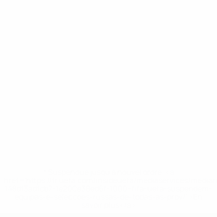
* Suspendue jusqu'à nouvel ordre. <a
href='https://fr.uefa.com/insideuefa/mediaservices/media
148df3adfcb7-1e200e38ed6f-1000--fifa-uefa-suspendem-
equipas-e-seleccoes-russas-de-todas-as-prov/' >En
savoir plus</a>