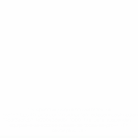
* Suspendue jusqu'à nouvel ordre. <a
href='https://fr.uefa.com/insideuefa/mediaservices/media
148df3adfcb7-1e200e38ed6f-1000--fifa-uefa-suspendem-
equipas-e-seleccoes-russas-de-todas-as-prov/' >En
savoir plus</a>