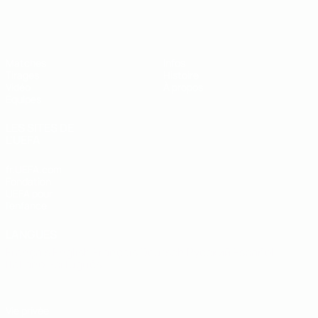
EURO des moins de 19 ans de l’UEFA
Matches
Infos
Tirages
Histoire
Vidéo
À propos
Équipes
LES SITES DE
L'UEFA
fr.UEFA.com
Fondation
UEFA pour
l'enfance
LANGUES
Français
English
Français
Deutsch
Русский
Español
Italiano
Português
Vie privée