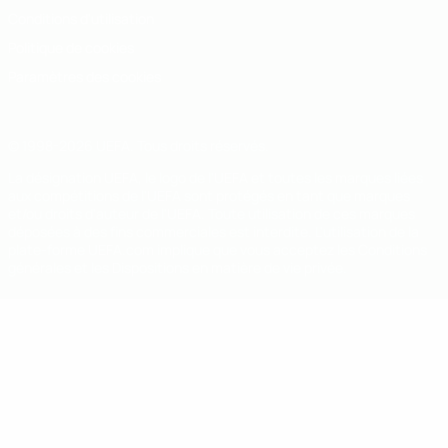
Conditions d'utilisation
Politique de cookies
Paramètres des cookies
© 1998-2026 UEFA. Tous droits réservés.
La désignation UEFA, le logo de l'UEFA et toutes les marques liées
aux compétitions de l'UEFA sont protégés en tant que marques
et/ou droits d'auteur de l'UEFA. Toute utilisation de ces marques
déposées à des fins commerciales est interdite. L'utilisation de la
plate-forme UEFA.com implique que vous acceptez les Conditions
générales et les Dispositions en matière de vie privée.