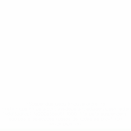
* Suspendue jusqu'à nouvel ordre. <a
href='https://fr.uefa.com/insideuefa/mediaservices/media
148df3adfcb7-1e200e38ed6f-1000--fifa-uefa-suspendem-
equipas-e-seleccoes-russas-de-todas-as-prov/' >En
savoir plus</a>