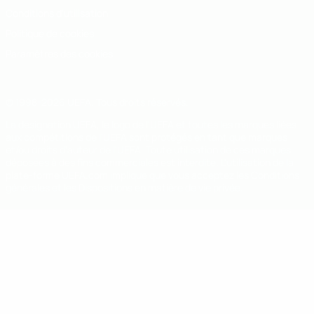
Conditions d'utilisation
Politique de cookies
Paramètres des cookies
© 1998-2026 UEFA. Tous droits réservés.
La désignation UEFA, le logo de l'UEFA et toutes les marques liées
aux compétitions de l'UEFA sont protégés en tant que marques
et/ou droits d'auteur de l'UEFA. Toute utilisation de ces marques
déposées à des fins commerciales est interdite. L'utilisation de la
plate-forme UEFA.com implique que vous acceptez les Conditions
générales et les Dispositions en matière de vie privée.