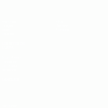
EURO des moins de 19 ans de l’UEFA
Matches
Infos
Tirages
Histoire
Vidéo
À propos
Équipes
LES SITES DE
L'UEFA
fr.UEFA.com
Fondation
UEFA pour
l'enfance
LANGUES
Français
English
Français
Deutsch
Русский
Español
Italiano
Português
Vie privée