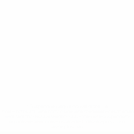
* Suspendue jusqu'à nouvel ordre. <a
href='https://fr.uefa.com/insideuefa/mediaservices/media
148df3adfcb7-1e200e38ed6f-1000--fifa-uefa-suspendem-
equipas-e-seleccoes-russas-de-todas-as-prov/' >En
savoir plus</a>