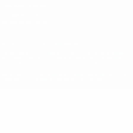
Conditions d'utilisation
Politique de cookies
Paramètres des cookies
© 1998-2026 UEFA. Tous droits réservés.
La désignation UEFA, le logo de l'UEFA et toutes les marques liées
aux compétitions de l'UEFA sont protégés en tant que marques
et/ou droits d'auteur de l'UEFA. Toute utilisation de ces marques
déposées à des fins commerciales est interdite. L'utilisation de la
plate-forme UEFA.com implique que vous acceptez les Conditions
générales et les Dispositions en matière de vie privée.