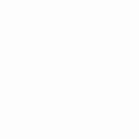
EURO des moins de 19 ans de l’UEFA
Matches
Infos
Tirages
Histoire
Vidéo
À propos
Équipes
LES SITES DE
L'UEFA
fr.UEFA.com
Fondation
UEFA pour
l'enfance
LANGUES
Français
English
Français
Deutsch
Русский
Español
Italiano
Português
Vie privée