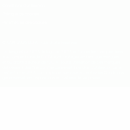
Conditions d'utilisation
Politique de cookies
Paramètres des cookies
© 1998-2026 UEFA. Tous droits réservés.
La désignation UEFA, le logo de l'UEFA et toutes les marques liées
aux compétitions de l'UEFA sont protégés en tant que marques
et/ou droits d'auteur de l'UEFA. Toute utilisation de ces marques
déposées à des fins commerciales est interdite. L'utilisation de la
plate-forme UEFA.com implique que vous acceptez les Conditions
générales et les Dispositions en matière de vie privée.