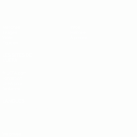
EURO des moins de 19 ans de l’UEFA
Matches
Infos
Tirages
Histoire
Vidéo
À propos
Équipes
LES SITES DE
L'UEFA
fr.UEFA.com
Fondation
UEFA pour
l'enfance
LANGUES
Français
English
Français
Deutsch
Русский
Español
Italiano
Português
Vie privée