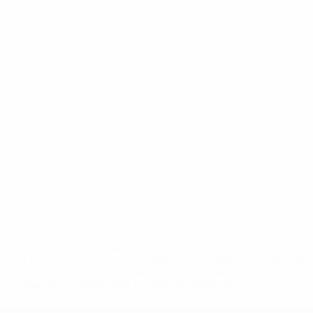
* Suspendue jusqu'à nouvel ordre. <a
href='https://fr.uefa.com/insideuefa/mediaservices/media
148df3adfcb7-1e200e38ed6f-1000--fifa-uefa-suspendem-
equipas-e-seleccoes-russas-de-todas-as-prov/' >En
savoir plus</a>