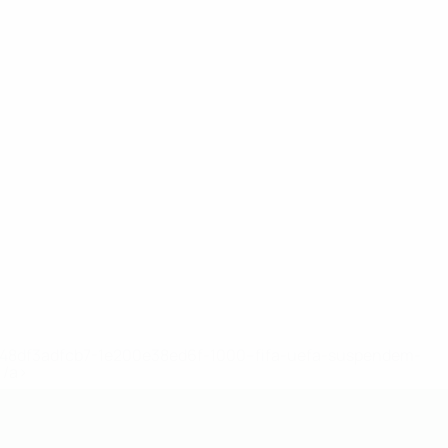
2-148df3adfcb7-1e200e38ed6f-1000--fifa-uefa-suspendem-
</a>