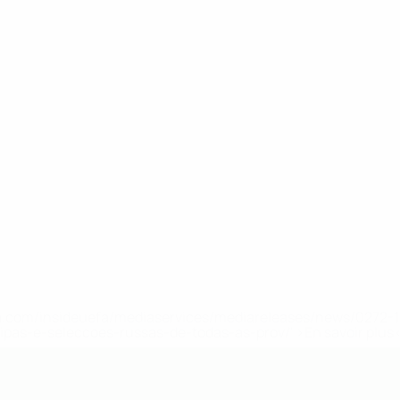
.uefa.com/insideuefa/mediaservices/mediareleases/news/027
ipas-e-seleccoes-russas-de-todas-as-prov/' >En savoir plus