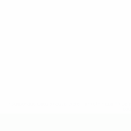
* Suspendue jusqu'à nouvel ordre. <a href='https://fr
equ
EURO des moins de 19 ans de l’UEFA