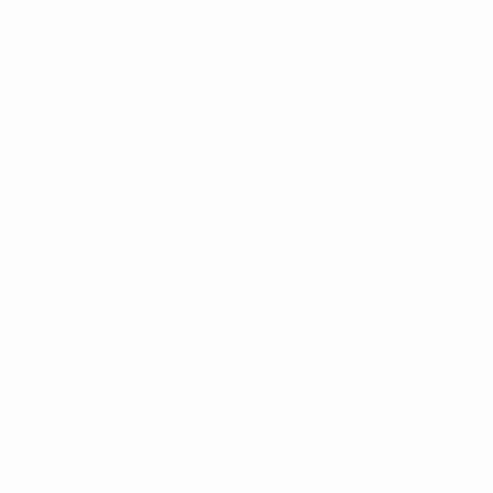
Matches
Tirages
Vidéo
Équipes
LES SITES DE L'UEFA
fr.UEFA.com
Fondation UEFA pour l'enfance
LANGUES
Français
English
Français
Deutsch
Русский
Español
Italiano
Vie privée
Conditions d'utilisation
Politique de cookies
Paramètres des cookies