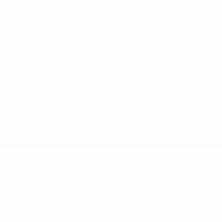
Conditions d'utilisation
Politique de cookies
Paramètres des cookies
© 1998-2026 UEFA. Tous droits réservés.
La désignation UEFA, le logo de l'UEFA et toutes les marques liées
aux compétitions de l'UEFA sont protégés en tant que marques
et/ou droits d'auteur de l'UEFA. Toute utilisation de ces marques
déposées à des fins commerciales est interdite. L'utilisation de la
plate-forme UEFA.com implique que vous acceptez les Conditions
générales et les Dispositions en matière de vie privée.