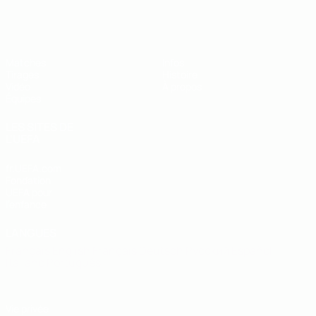
EURO des moins de 19 ans de l’UEFA
Matches
Infos
Tirages
Histoire
Vidéo
À propos
Équipes
LES SITES DE
L'UEFA
fr.UEFA.com
Fondation
UEFA pour
l'enfance
LANGUES
Français
English
Français
Deutsch
Русский
Español
Italiano
Português
Vie privée