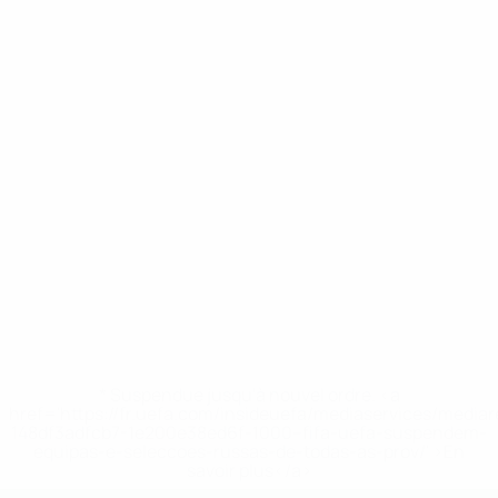
* Suspendue jusqu'à nouvel ordre. <a
href='https://fr.uefa.com/insideuefa/mediaservices/media
148df3adfcb7-1e200e38ed6f-1000--fifa-uefa-suspendem-
equipas-e-seleccoes-russas-de-todas-as-prov/' >En
savoir plus</a>