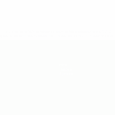
.uefa.com/insideuefa/mediaservices/mediareleases/news/027
ipas-e-seleccoes-russas-de-todas-as-prov/' >En savoir plus
Infos
Histoire
À propos