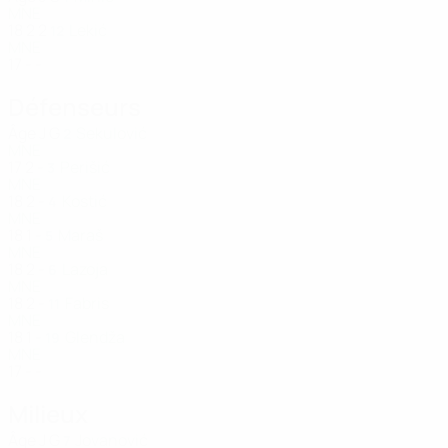
MNE
18
2
2
Lekić
12
MNE
17
-
-
Défenseurs
Âge
J
G
Sekulović
2
MNE
17
2
-
Perišić
3
MNE
18
2
-
Kostić
4
MNE
18
1
-
Maraš
5
MNE
18
2
-
Lazoja
6
MNE
18
2
-
Fabris
11
MNE
18
1
-
Glendža
19
MNE
17
-
-
Milieux
Âge
J
G
Jovanović
7