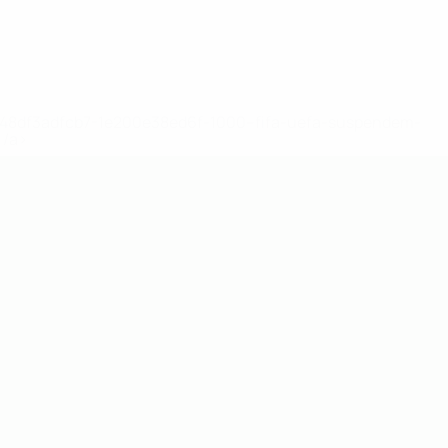
2-148df3adfcb7-1e200e38ed6f-1000--fifa-uefa-suspendem-
</a>