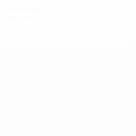
Entraîneur
Nenad Vukčević
MNE
* Suspendue jusqu'à nouvel ordre. <a href='https://fr
equ
EURO des moins de 19 ans de l’UEFA
Matches
Tirages
Vidéo
Équipes
LES SITES DE L'UEFA
fr.UEFA.com
Fondation UEFA pour l'enfance
LANGUES