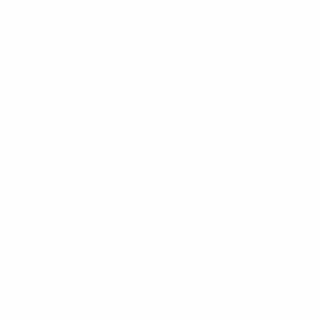
MNE
18
2
-
Mijović
8
MNE
18
2
-
Vukoje
10
MNE
18
2
1
Vujačić
14
MNE
17
2
1
Lalović
15
MNE
17
1
-
Lesjak
17
MNE
18
2
-
Bubanja
20
MNE
18
2
-
Ražnatović
22
MNE
17
2
-
Attaquants
Âge
J
G
Knežević
9
MNE
18
2
-
Jašović
18
MNE
18
2
-
M. Popović
21
MNE
17
1
-