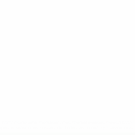
.uefa.com/insideuefa/mediaservices/mediareleases/news/027
ipas-e-seleccoes-russas-de-todas-as-prov/' >En savoir plus