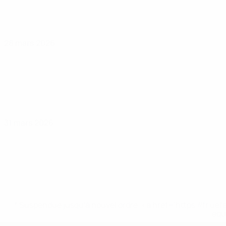
28 mars 2026
31 mars 2026
* Suspendue jusqu'à nouvel ordre. <a href='https://fr
equ