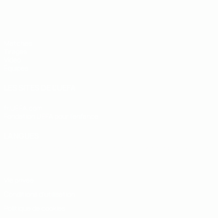
EURO des moins de 19 ans de l’UEFA
Matches
Tirages
Vidéo
Équipes
LES SITES DE L'UEFA
fr.UEFA.com
Fondation UEFA pour l'enfance
LANGUES
Français
English
Français
Deutsch
Русский
Español
Italiano
Vie privée
Conditions d'utilisation
Politique de cookies