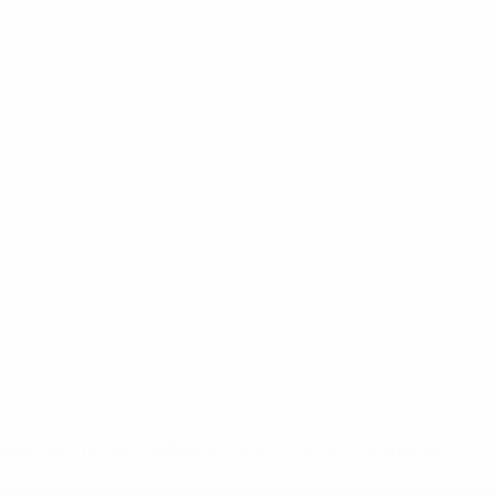
2-148df3adfcb7-1e200e38ed6f-1000--fifa-uefa-suspendem-
</a>