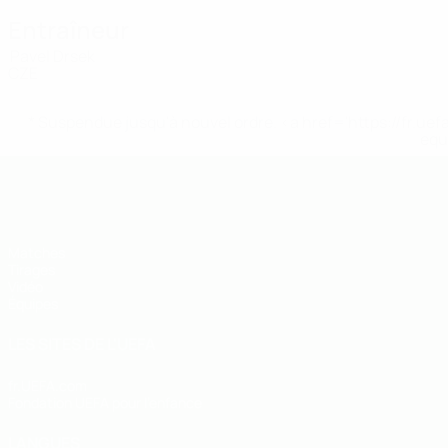
Entraîneur
Pavel Drsek
CZE
* Suspendue jusqu'à nouvel ordre. <a href='https://fr
equ
EURO des moins de 19 ans de l’UEFA
Matches
Tirages
Vidéo
Équipes
LES SITES DE L'UEFA
fr.UEFA.com
Fondation UEFA pour l'enfance
LANGUES