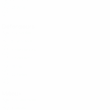
CZE
18
2
1
Bitta
23
CZE
18
1
1
Défenseurs
Âge
J
G
Kotíšek
2
CZE
18
1
-
Syrovátka
3
CZE
18
3
-
Hendericks
4
CZE
17
3
-
Folprecht
5
CZE
17
2
-
Filip
15
CZE
17
3
-
Ferlay
22
CZE
18
2
-
Milieux
Âge
J
G
Jadrníček
6
CZE
18
2
1
Vaněk
8