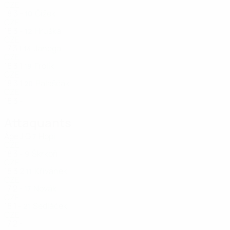
CZE
18
3
-
Čížek
10
CZE
18
3
-
Hruška
12
CZE
17
3
1
Janega
14
CZE
18
3
1
Frolík
19
CZE
18
3
1
Palaščák
20
CZE
18
3
-
Attaquants
Âge
J
G
Hopi
7
CZE
18
3
-
Škrkoň
9
CZE
18
3
2
Křivánek
11
CZE
17
2
-
Novák
17
CZE
18
1
-
Sedláček
21
CZE
17
2
-