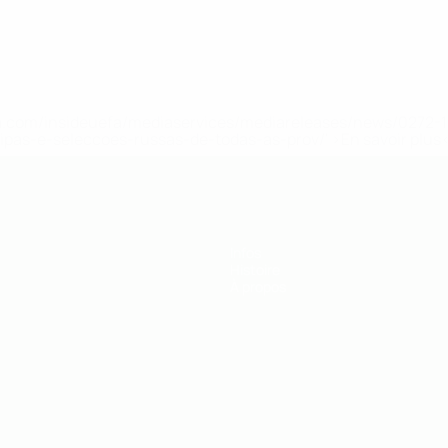
.uefa.com/insideuefa/mediaservices/mediareleases/news/027
ipas-e-seleccoes-russas-de-todas-as-prov/' >En savoir plus
Infos
Histoire
À propos