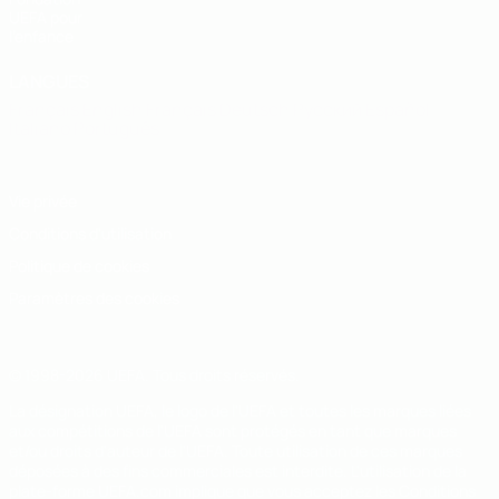
UEFA pour
l'enfance
LANGUES
Français
English
Français
Deutsch
Русский
Español
Italiano
Português
Vie privée
Conditions d'utilisation
Politique de cookies
Paramètres des cookies
© 1998-2026 UEFA. Tous droits réservés.
La désignation UEFA, le logo de l'UEFA et toutes les marques liées
aux compétitions de l'UEFA sont protégés en tant que marques
et/ou droits d'auteur de l'UEFA. Toute utilisation de ces marques
déposées à des fins commerciales est interdite. L'utilisation de la
plate-forme UEFA.com implique que vous acceptez les Conditions