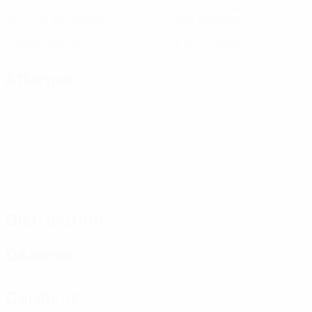
Buts
Buts concédés
1,67 moy. par match
2 moy. par match
8
0
Cartons jaunes
Cartons rouges
2,67 moy. par match
Attaque
Distribution
Défense
Gardiens