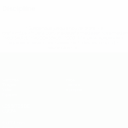
Discipline
* Suspendue jusqu'à nouvel ordre. <a
href='https://fr.uefa.com/insideuefa/mediaservices/media
148df3adfcb7-1e200e38ed6f-1000--fifa-uefa-suspendem-
equipas-e-seleccoes-russas-de-todas-as-prov/' >En
savoir plus</a>
EURO des moins de 19 ans de l’UEFA
Matches
Infos
Tirages
Histoire
Vidéo
À propos
Équipes
LES SITES DE
L'UEFA
fr.UEFA.com
Fondation