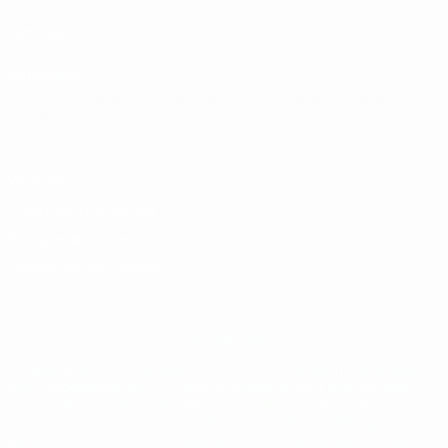
UEFA pour
l'enfance
LANGUES
Français
English
Français
Deutsch
Русский
Español
Italiano
Português
Vie privée
Conditions d'utilisation
Politique de cookies
Paramètres des cookies
© 1998-2026 UEFA. Tous droits réservés.
La désignation UEFA, le logo de l'UEFA et toutes les marques liées
aux compétitions de l'UEFA sont protégés en tant que marques
et/ou droits d'auteur de l'UEFA. Toute utilisation de ces marques
déposées à des fins commerciales est interdite. L'utilisation de la
plate-forme UEFA.com implique que vous acceptez les Conditions