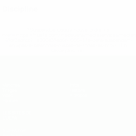
Discipline
* Suspendue jusqu'à nouvel ordre. <a
href='https://fr.uefa.com/insideuefa/mediaservices/media
148df3adfcb7-1e200e38ed6f-1000--fifa-uefa-suspendem-
equipas-e-seleccoes-russas-de-todas-as-prov/' >En
savoir plus</a>
EURO des moins de 19 ans de l’UEFA
Matches
Infos
Tirages
Histoire
Vidéo
À propos
Équipes
LES SITES DE
L'UEFA
fr.UEFA.com
Fondation