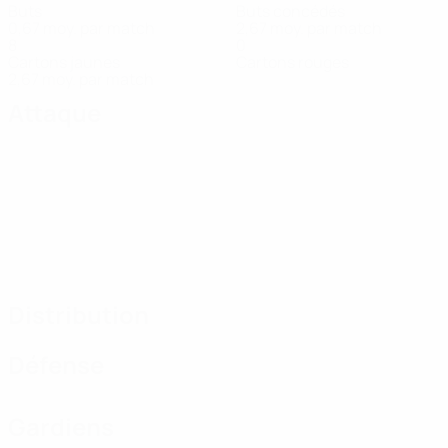
Buts
Buts concédés
0,67 moy. par match
2,67 moy. par match
8
0
Cartons jaunes
Cartons rouges
2,67 moy. par match
Attaque
Distribution
Défense
Gardiens