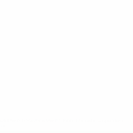
2-148df3adfcb7-1e200e38ed6f-1000--fifa-uefa-suspendem-
</a>