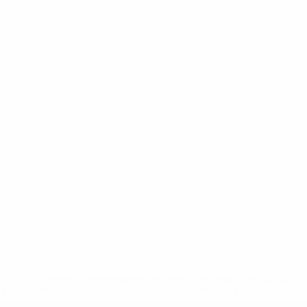
.uefa.com/insideuefa/mediaservices/mediareleases/news/027
ipas-e-seleccoes-russas-de-todas-as-prov/' >En savoir plus