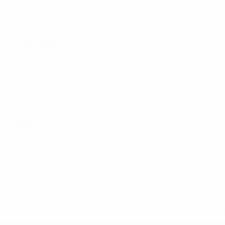
28 mars 2026
31 mars 2026
* Suspendue jusqu'à nouvel ordre. <a href='https://fr
equ