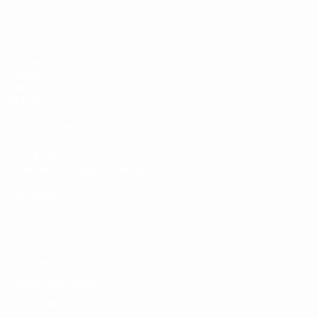
EURO des moins de 19 ans de l’UEFA
Matches
Tirages
Vidéo
Équipes
LES SITES DE L'UEFA
fr.UEFA.com
Fondation UEFA pour l'enfance
LANGUES
Français
English
Français
Deutsch
Русский
Español
Italiano
Vie privée
Conditions d'utilisation
Politique de cookies