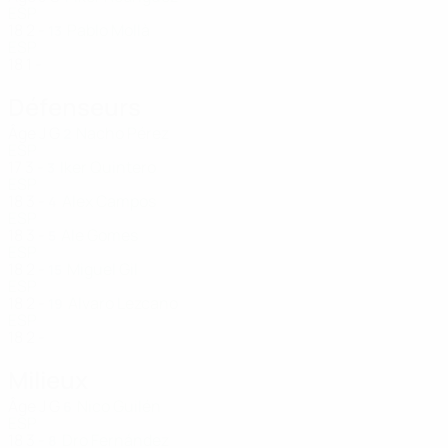
ESP
18
2
-
Pablo Mollà
13
ESP
18
1
-
Défenseurs
Âge
J
G
Nacho Pérez
2
ESP
17
3
-
Iker Quintero
3
ESP
18
3
-
Alex Campos
4
ESP
18
3
-
Ale Gomes
5
ESP
18
2
-
Miguel Gil
15
ESP
18
2
-
Alvaro Lezcano
19
ESP
18
2
-
Milieux
Âge
J
G
Nico Guilén
6
ESP
18
3
-
Dro Fernández
8