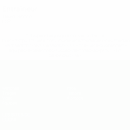
Entraîneur
David Tenorio
ESP
* Suspendue jusqu'à nouvel ordre. <a
href='https://fr.uefa.com/insideuefa/mediaservices/media
148df3adfcb7-1e200e38ed6f-1000--fifa-uefa-suspendem-
equipas-e-seleccoes-russas-de-todas-as-prov/' >En
savoir plus</a>
EURO des moins de 19 ans de l’UEFA
Matches
Infos
Tirages
Histoire
Vidéo
À propos
Équipes
LES SITES DE
L'UEFA