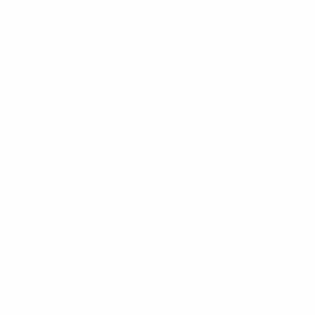
fr.UEFA.com
Fondation
UEFA pour
l'enfance
LANGUES
Français
English
Français
Deutsch
Русский
Español
Italiano
Português
Vie privée
Conditions d'utilisation
Politique de cookies
Paramètres des cookies
© 1998-2026 UEFA. Tous droits réservés.
La désignation UEFA, le logo de l'UEFA et toutes les marques liées
aux compétitions de l'UEFA sont protégés en tant que marques
et/ou droits d'auteur de l'UEFA. Toute utilisation de ces marques
déposées à des fins commerciales est interdite. L'utilisation de la