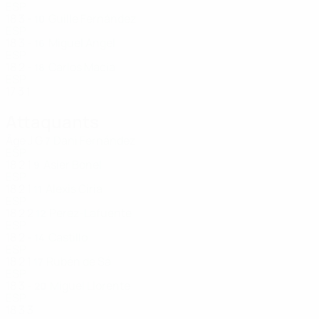
ESP
18
3
-
Guille Fernández
10
ESP
18
3
-
Miguel Angel
16
ESP
18
2
-
Carlos Macia
18
ESP
17
3
1
Attaquants
Âge
J
G
Dani Fernández
7
ESP
18
2
1
Asier Bonel
9
ESP
18
2
1
Alexis Ciria
11
ESP
18
2
2
Perez-Lafuente
12
ESP
18
2
-
Castillo
14
ESP
18
2
1
Rubén de Sá
17
ESP
18
3
-
Miguel Llorente
20
ESP
18
3
3