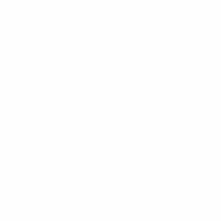
UEFA pour
l'enfance
LANGUES
Français
English
Français
Deutsch
Русский
Español
Italiano
Português
Vie privée
Conditions d'utilisation
Politique de cookies
Paramètres des cookies
© 1998-2026 UEFA. Tous droits réservés.
La désignation UEFA, le logo de l'UEFA et toutes les marques liées
aux compétitions de l'UEFA sont protégés en tant que marques
et/ou droits d'auteur de l'UEFA. Toute utilisation de ces marques
déposées à des fins commerciales est interdite. L'utilisation de la
plate-forme UEFA.com implique que vous acceptez les Conditions