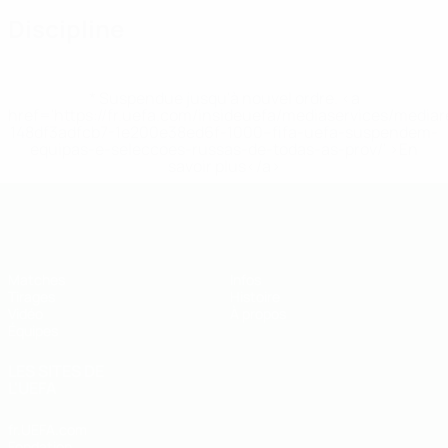
Discipline
* Suspendue jusqu'à nouvel ordre. <a
href='https://fr.uefa.com/insideuefa/mediaservices/media
148df3adfcb7-1e200e38ed6f-1000--fifa-uefa-suspendem-
equipas-e-seleccoes-russas-de-todas-as-prov/' >En
savoir plus</a>
EURO des moins de 19 ans de l’UEFA
Matches
Infos
Tirages
Histoire
Vidéo
À propos
Équipes
LES SITES DE
L'UEFA
fr.UEFA.com
Fondation