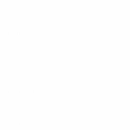
Buts
Buts concédés
5,34 moy. par match
1 moy. par match
5
0
Cartons jaunes
Cartons rouges
1,67 moy. par match
Attaque
Distribution
Défense
Gardiens