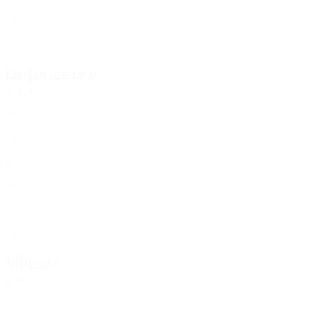
POL
18
3
4
Bienduga
22
POL
17
-
-
Défenseurs
Âge
J
G
Cegliński
2
POL
18
2
-
Lauryn
3
POL
18
3
-
Mackiewicz
4
POL
17
2
-
Juśkiewicz
5
POL
18
2
-
Zawadzki
13
POL
17
2
-
Epia
15
POL
18
2
-
Milieux
Âge
J
G
Delikat
6
POL
18
2
-
Rosół
7