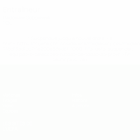
Entraîneur
Radoslaw Sobolewski
POL
* Suspendue jusqu'à nouvel ordre. <a
href='https://fr.uefa.com/insideuefa/mediaservices/media
148df3adfcb7-1e200e38ed6f-1000--fifa-uefa-suspendem-
equipas-e-seleccoes-russas-de-todas-as-prov/' >En
savoir plus</a>
EURO des moins de 19 ans de l’UEFA
Matches
Infos
Tirages
Histoire
Vidéo
À propos
Équipes
LES SITES DE
L'UEFA