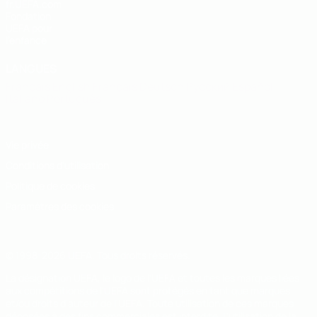
fr.UEFA.com
Fondation
UEFA pour
l'enfance
LANGUES
Français
English
Français
Deutsch
Русский
Español
Italiano
Português
Vie privée
Conditions d'utilisation
Politique de cookies
Paramètres des cookies
© 1998-2026 UEFA. Tous droits réservés.
La désignation UEFA, le logo de l'UEFA et toutes les marques liées
aux compétitions de l'UEFA sont protégés en tant que marques
et/ou droits d'auteur de l'UEFA. Toute utilisation de ces marques
déposées à des fins commerciales est interdite. L'utilisation de la