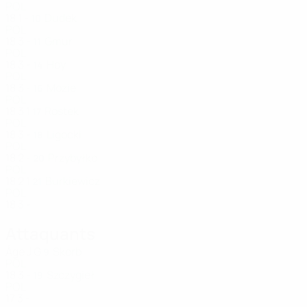
POL
18
1
-
Dudek
10
POL
18
3
-
Gmur
11
POL
18
3
-
Hoy
14
POL
18
3
-
Mozie
16
POL
18
3
1
Rostek
17
POL
18
3
-
Ligocki
18
POL
18
2
-
Przybyłko
20
POL
18
2
1
Burkiewicz
21
POL
18
3
-
Attaquants
Âge
J
G
Skorb
9
POL
18
3
-
Szczygieł
19
POL
17
3
-