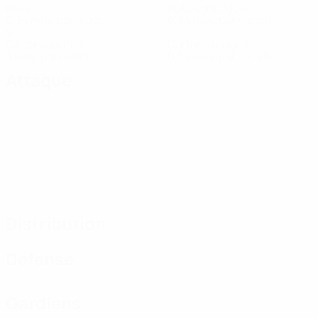
Buts
Buts concédés
0,34 moy. par match
6,34 moy. par match
9
1
Cartons jaunes
Cartons rouges
3 moy. par match
0,34 moy. par match
Attaque
Distribution
Défense
Gardiens