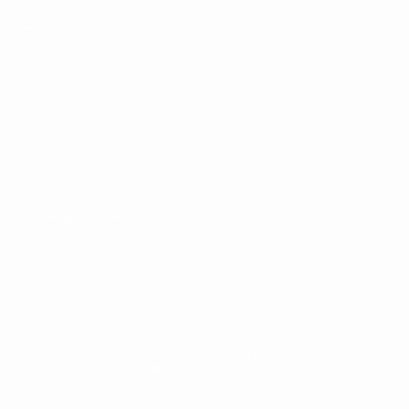
UEFA pour
l'enfance
LANGUES
Français
English
Français
Deutsch
Русский
Español
Italiano
Português
Vie privée
Conditions d'utilisation
Politique de cookies
Paramètres des cookies
© 1998-2026 UEFA. Tous droits réservés.
La désignation UEFA, le logo de l'UEFA et toutes les marques liées
aux compétitions de l'UEFA sont protégés en tant que marques
et/ou droits d'auteur de l'UEFA. Toute utilisation de ces marques
déposées à des fins commerciales est interdite. L'utilisation de la
plate-forme UEFA.com implique que vous acceptez les Conditions