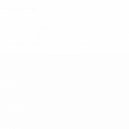
Discipline
* Suspendue jusqu'à nouvel ordre. <a
href='https://fr.uefa.com/insideuefa/mediaservices/media
148df3adfcb7-1e200e38ed6f-1000--fifa-uefa-suspendem-
equipas-e-seleccoes-russas-de-todas-as-prov/' >En
savoir plus</a>
EURO des moins de 19 ans de l’UEFA
Matches
Infos
Tirages
Histoire
Vidéo
À propos
Équipes
LES SITES DE
L'UEFA
fr.UEFA.com
Fondation