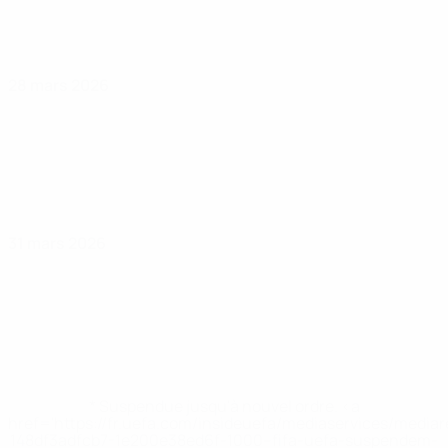
28 mars 2026
31 mars 2026
* Suspendue jusqu'à nouvel ordre. <a
href='https://fr.uefa.com/insideuefa/mediaservices/media
148df3adfcb7-1e200e38ed6f-1000--fifa-uefa-suspendem-