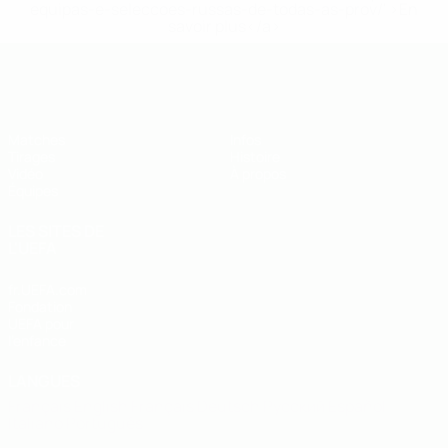
equipas-e-seleccoes-russas-de-todas-as-prov/' >En
savoir plus</a>
EURO des moins de 19 ans de l’UEFA
Matches
Infos
Tirages
Histoire
Vidéo
À propos
Équipes
LES SITES DE
L'UEFA
fr.UEFA.com
Fondation
UEFA pour
l'enfance
LANGUES
Français
English
Français
Deutsch
Русский
Español
Italiano
Português