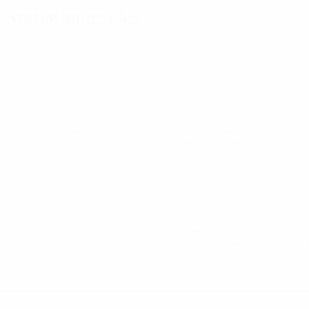
Statistiques clés
10
3
Buts
Buts concédés
3,34 moy. par match
1 moy. par match
3
1
Cartons jaunes
Cartons rouges
1 moy. par match
0,34 moy. par match
Voir toutes les stats
Effectif
Amengai
Braspenning
Camara
Da
De
De
El
E
Milieu
Défenseur
Attaquant
Mi
Silva
Kimpe
Ridder
Âdfaoui
Milieu
Défenseur
Milieu
Milieu
* Suspendue jusqu'à nouvel ordre. <a
href='https://fr.uefa.com/insideuefa/mediaservices/media
148df3adfcb7-1e200e38ed6f-1000--fifa-uefa-suspendem-
equipas-e-seleccoes-russas-de-todas-as-prov/' >En
savoir plus</a>
EURO des moins de 19 ans de l’UEFA