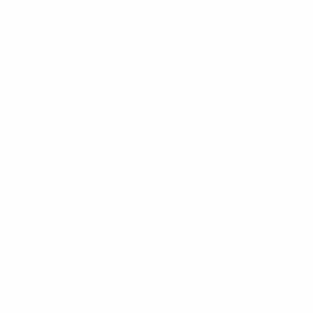
Matches
Infos
Tirages
Histoire
Vidéo
À propos
Équipes
LES SITES DE
L'UEFA
fr.UEFA.com
Fondation
UEFA pour
l'enfance
LANGUES
Français
English
Français
Deutsch
Русский
Español
Italiano
Português
Vie privée
Conditions d'utilisation