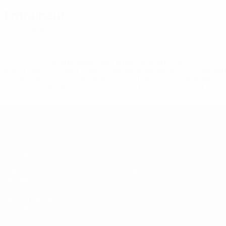
Entraîneur
Oliver Lederer
AUT
* Suspendue jusqu'à nouvel ordre. <a
href='https://fr.uefa.com/insideuefa/mediaservices/media
148df3adfcb7-1e200e38ed6f-1000--fifa-uefa-suspendem-
equipas-e-seleccoes-russas-de-todas-as-prov/' >En
savoir plus</a>
EURO des moins de 19 ans de l’UEFA
Matches
Infos
Tirages
Histoire
Vidéo
À propos
Équipes
LES SITES DE
L'UEFA