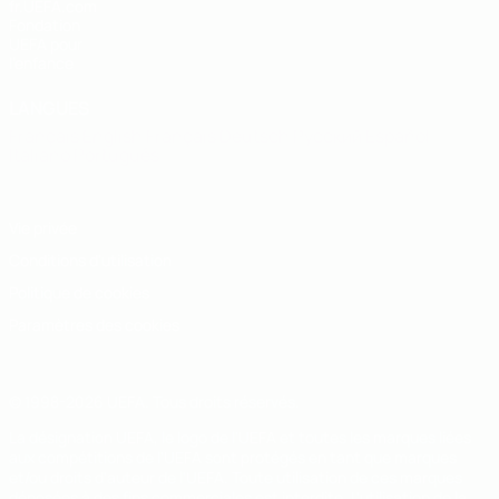
fr.UEFA.com
Fondation
UEFA pour
l'enfance
LANGUES
Français
English
Français
Deutsch
Русский
Español
Italiano
Português
Vie privée
Conditions d'utilisation
Politique de cookies
Paramètres des cookies
© 1998-2026 UEFA. Tous droits réservés.
La désignation UEFA, le logo de l'UEFA et toutes les marques liées
aux compétitions de l'UEFA sont protégés en tant que marques
et/ou droits d'auteur de l'UEFA. Toute utilisation de ces marques
déposées à des fins commerciales est interdite. L'utilisation de la