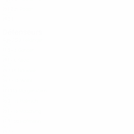
AUT
18
1
2
Posch
21
AUT
18
2
1
Défenseurs
Âge
J
G
Feldinger
2
AUT
17
3
-
Ganser
3
AUT
18
1
-
Savic
4
AUT
18
3
1
Ndukwe
5
AUT
18
3
-
Wölbl
12
AUT
17
1
1
Morgenstern
13
AUT
18
2
-
Halmich
15
AUT
18
1
-
Masching
16
AUT
17
3
1
Hofmann
20
AUT
18
3
-