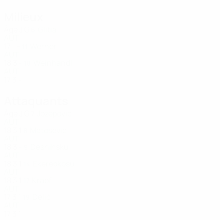
Milieux
Âge
J
G
Glitia
6
AUT
17
1
-
Werner
11
AUT
18
3
-
Weinhandl
18
AUT
17
3
-
Attaquants
Âge
J
G
Jozepovic
7
AUT
18
3
1
Matosevic
8
AUT
18
3
-
Deshihsku
9
AUT
18
3
1
Ekereokosu
14
AUT
18
3
1
Krapf
17
AUT
17
3
1
Delić
19
AUT
17
3
1