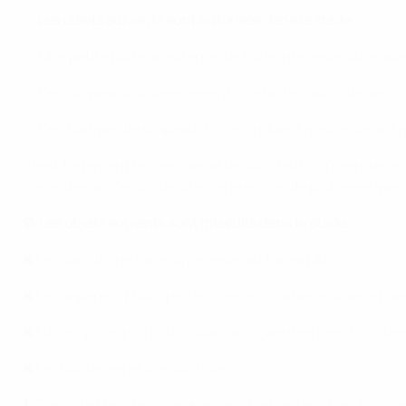
✅
Les objets suivants sont autorisés dans le stade
👍 Une petite batterie externe, de taille inférieure ou égale
👍 Des drapeaux ou bannières d’une taille maximale de 2 m 
👍 Des hampes de drapeau d’une longueur maximale de 1 
ℹ️ Il est fortement recommandé de vous munir d’une pièce d
présenter au
Centre de billetterie
en cas de problème avec 
🚫
Les objets suivants sont interdits dans le stade
❌ Les sacs d’une taille supérieure au format A4
❌ Les appareils photo professionnels, caméras vidéo et ap
❌ Fumer, y compris l’utilisation de cigarettes électronique
❌ Les bouteilles et la nourriture
⬇️ Consultez la liste complète des objets interdits et tous