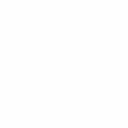
dentité uniquement) le jour du match. Vous devrez la
.