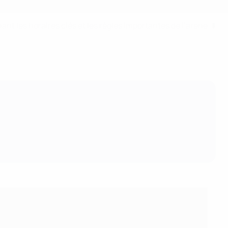
t les horaires clés et les règles importantes de l’arène. ⬇️