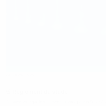
UEFA via Getty Images
🚨 Règlement du stade
ℹ️ Veuillez noter que le règlement du stade pour la Super C