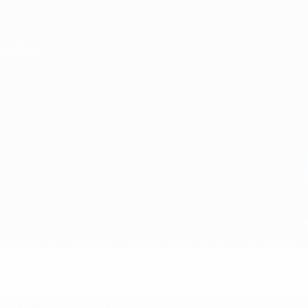
Passer
au
contenu
principal
Super Coupe de l'UEFA
Varsovie Stadion Salzburg
Bienvenue
Transports
Stadion Salzburg
Paris
Fan Festival
Contenu de la page