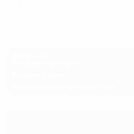
Stadion Salzburg
La Super Coupe de l’UEFA 2026 se déroulera au Stadion Salzb
⚽ Club résident : FC Salzburg
🏟️ Capacité les jours de match : 28 500
⌚ Horaires clés
18 heures
, ouverture des portes
21 heures
, coup d’envoi
Tous les horaires sont indiqués en heure locale.