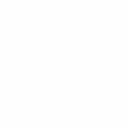
 à celle de votre téléphone
x 1,5 m
m et d’un diamètre de 1 cm maximum
’identité originale et valide (passeport ou carte nationale d’i
votre billet de match.
pareils d’enregistrement sonore
s et de produits à tabac chauffé
 les règlements du stade en téléchargeant le règlement du stade